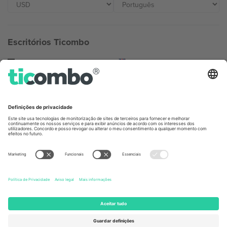
Escritórios Ticombo
Germany
United Kingdom
Unter den Linden 24, 10117
167 City Road, London, Greater
Berlin, Germany
London, EC1V 1AW, United
Kingdom
United States
Switzerland
131 Continental Dr, Suite 305,
Dorfstrasse 52a, 6390
Newark, Delaware 19713, United
Engelberg, Switzerland
States
Bulgaria
United Arab Emirates
Regus Sofia City West, bul
UAE Dubai Silicon Oasis, DDP
Totleben 53-55, 1606 Sofia,
Building A1, Office 302, Dubai,
Bulgaria
United Arab Emirates