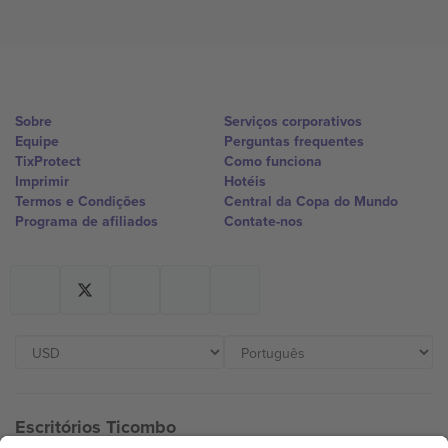
Sobre
Serviços corporativos
Equipe
Perguntas frequentes
TixProtect
Como funciona
Imprimir
Hotéis
Termos e Condições
Central da Copa do Mundo
Programa de afiliados
Contate-nos
Escritórios Ticombo