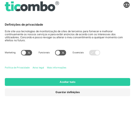
Germany
United Kingdom
Unter den Linden 24, 10117
167 City Road, London, Greater
Berlin, Germany
London, EC1V 1AW, United
Kingdom
United States
Switzerland
131 Continental Dr, Suite 305,
Dorfstrasse 52a, 6390
Newark, Delaware 19713, United
Engelberg, Switzerland
States
Bulgaria
United Arab Emirates
Regus Sofia City West, bul
UAE Dubai Silicon Oasis, DDP
Totleben 53-55, 1606 Sofia,
Building A1, Office 302, Dubai,
Bulgaria
United Arab Emirates
Mexico
Av Chapultepec 360, Roma
Norte, Cuauhtémoc, 06700
Ciudad de México, CDMX,
Mexico