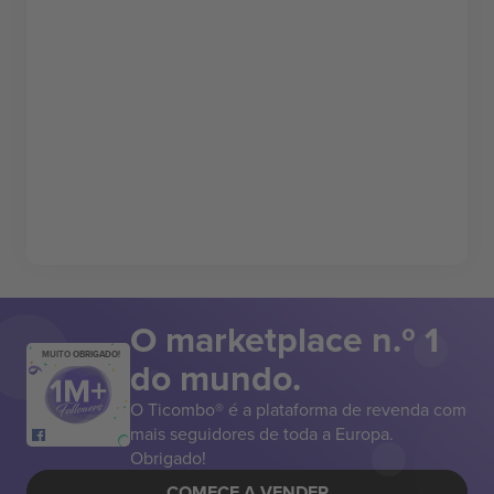
O marketplace n.º 1
MUITO OBRIGADO!
do mundo.
O Ticombo® é a plataforma de revenda com
mais seguidores de toda a Europa.
Obrigado!
COMECE A VENDER