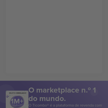
O marketplace n.º 1
MUITO OBRIGADO!
do mundo.
O Ticombo® é a plataforma de revenda com