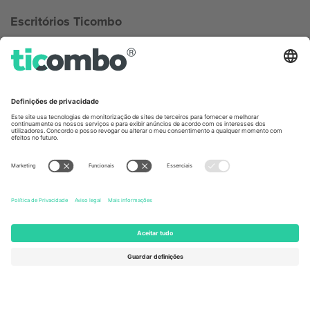
Escritórios Ticombo
Germany
United Kingdom
Unter den Linden 24, 10117
167 City Road, London, Greater
Berlin, Germany
London, EC1V 1AW, United
Kingdom
United States
Switzerland
131 Continental Dr, Suite 305,
Dorfstrasse 52a, 6390
Newark, Delaware 19713, United
Engelberg, Switzerland
States
Bulgaria
United Arab Emirates
Regus Sofia City West, bul
UAE Dubai Silicon Oasis, DDP
Totleben 53-55, 1606 Sofia,
Building A1, Office 302, Dubai,
Bulgaria
United Arab Emirates
Mexico
Av Chapultepec 360, Roma