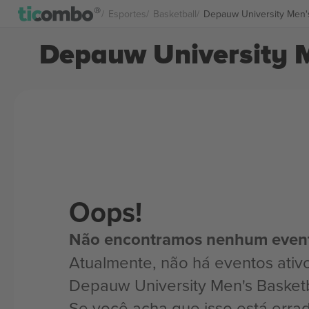
Esportes
Basketball
Depauw University Men's
Depauw University M
Oops!
Não encontramos nenhum even
Atualmente, não há eventos ativ
Depauw University Men's Basketb
Se você acha que isso está erra