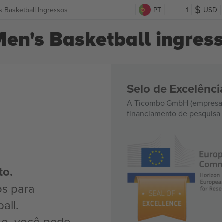
 Basketball Ingressos
PT
+1
USD
en's Basketball ingres
Selo de Excelênc
A Ticombo GmbH (empresa-
financiamento de pesquisa 
to.
os para
all.
do, você pode