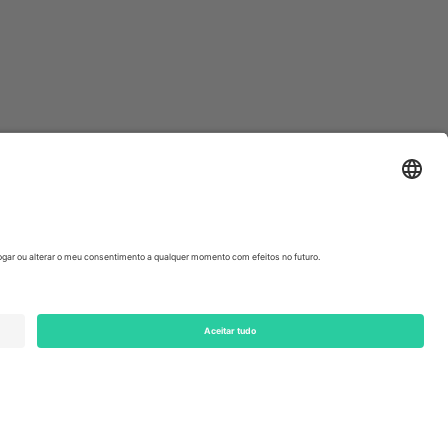
ondon, EC1V 1AW, United Kingdom
Switzerland