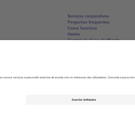
Serviços corporativos
Perguntas frequentes
Como funciona
Hotéis
Central da Copa do Mundo
Contate-nos
United Kingdom
167 City Road, London, Greater L
Switzerland
United States
Dorfstrasse 52a, 6390 Engelberg, 