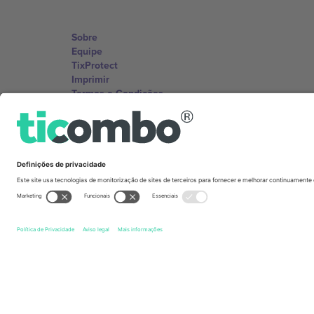
Sobre
Equipe
TixProtect
Imprimir
Termos e Condições
Programa de afiliados
Escritórios Ticombo
Germany
Unter den Linden 24, 10117 Berlin, Germany
United States
131 Continental Dr, Suite 305, Newark, Delaware 19713, 