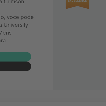
ia Crimson
do, você pode
 University
 Mens
ara