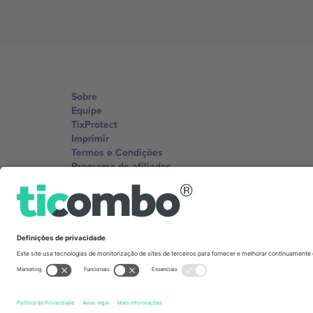
Sobre
Equipe
TixProtect
Imprimir
Termos e Condições
Programa de afiliados
Escritórios Ticombo
Germany