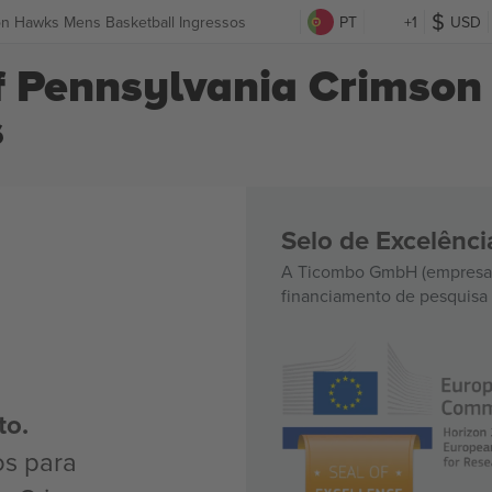
son Hawks Mens Basketball Ingressos
PT
+1
USD
of Pennsylvania Crimso
s
Selo de Excelênc
A Ticombo GmbH (empresa-
financiamento de pesquisa 
to.
os para