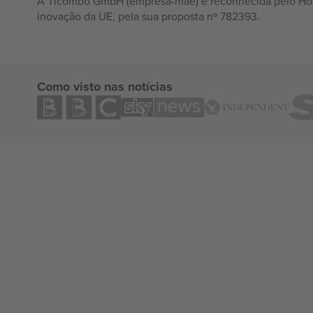
A Ticombo GmbH (empresa-mãe) é reconhecida pelo Hor
inovação da UE, pela sua proposta nº 782393.
Como visto nas notícias