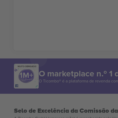
MUITO OBRIGADO!
O marketplace n.º 1
O Ticombo® é a plataforma de revenda com
Selo de Excelência da Comissão d