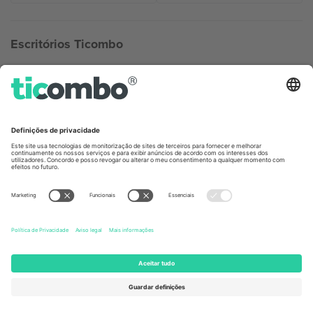
Escritórios Ticombo
Germany
United Kingdom
Unter den Linden 24, 10117
167 City Road, London, Greater
Berlin, Germany
London, EC1V 1AW, United
Kingdom
United States
Switzerland
131 Continental Dr, Suite 305,
Dorfstrasse 52a, 6390
Newark, Delaware 19713, United
Engelberg, Switzerland
States
Bulgaria
United Arab Emirates
Regus Sofia City West, bul
UAE Dubai Silicon Oasis, DDP
Totleben 53-55, 1606 Sofia,
Building A1, Office 302, Dubai,
Bulgaria
United Arab Emirates
Mexico