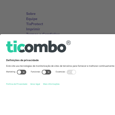
Sobre
Equipe
TixProtect
Imprimir
Termos e Condições
Programa de afiliados
Escritórios Ticombo
Germany
Unter den Linden 24, 10117 Berlin, Germany
United States
131 Continental Dr, Suite 305, Newark, Delaware 19713, 