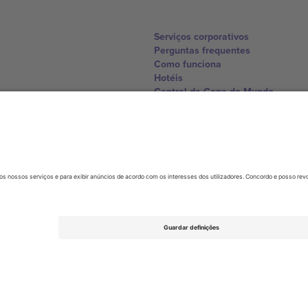
Serviços corporativos
Perguntas frequentes
Como funciona
Hotéis
Central da Copa do Mundo
Contate-nos
United Kingdom
167 City Road, London, Greater L
Switzerland
United States
Dorfstrasse 52a, 6390 Engelberg, 