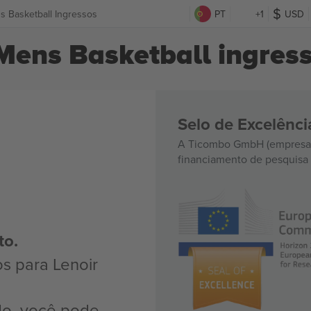
s Basketball Ingressos
PT
+1
USD
Mens Basketball ingres
Selo de Excelênc
A Ticombo GmbH (empresa-
financiamento de pesquisa 
to.
s para Lenoir
do, você pode