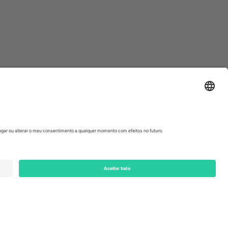
ondon, EC1V 1AW, United Kingdom
Switzerland