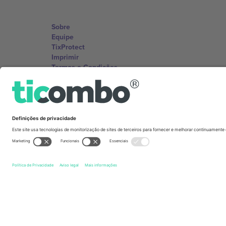
Sobre
Equipe
TixProtect
Imprimir
Termos e Condições
Programa de afiliados
Escritórios Ticombo
Germany
Unter den Linden 24, 10117 Berlin, Germany
United States
131 Continental Dr, Suite 305, Newark, Delaware 19713, 