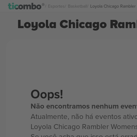
Esportes
Basketball
Loyola Chicago Rambler
Loyola Chicago Ram
Oops!
Não encontramos nenhum even
Atualmente, não há eventos ativ
Loyola Chicago Rambler Womens 
Se você acha que isso está erra