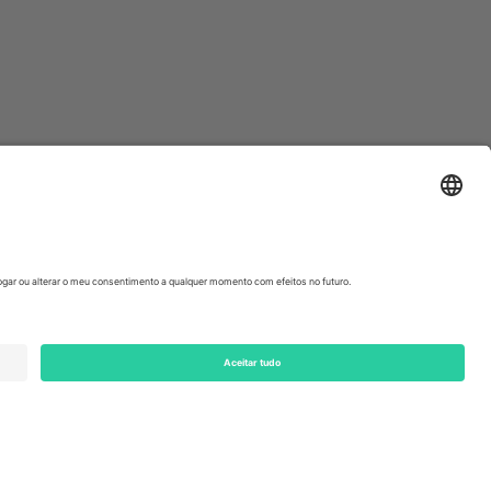
ondon, EC1V 1AW, United Kingdom
Switzerland