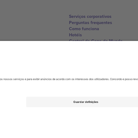
Serviços corporativos
Perguntas frequentes
Como funciona
Hotéis
Central da Copa do Mundo
Contate-nos
United Kingdom
167 City Road, London, Greater L
Switzerland
United States
Dorfstrasse 52a, 6390 Engelberg, 