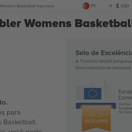
 Womens Basketball Ingressos
PT
+1
USD
bler Womens Basketball
Selo de Excelênc
A Ticombo GmbH (empresa-
financiamento de pesquisa 
to.
os para
Basketball.
do, você pode