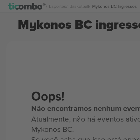
Esportes
Basketball
Mykonos BC Ingressos
Mykonos BC ingress
Oops!
Não encontramos nenhum even
Atualmente, não há eventos ativ
Mykonos BC.
Se você acha que isso está erra