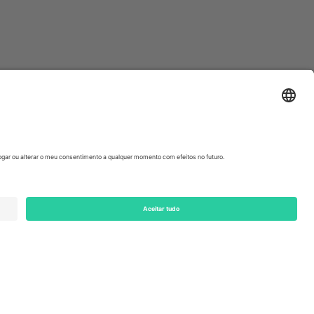
ondon, EC1V 1AW, United Kingdom
Switzerland