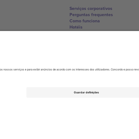
Serviços corporativos
Perguntas frequentes
Como funciona
Hotéis
Central da Copa do Mundo
Contate-nos
United Kingdom
167 City Road, London, Greater L
Switzerland
United States
Dorfstrasse 52a, 6390 Engelberg, 