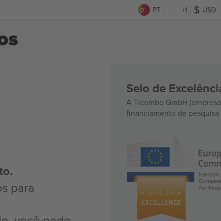
PT
+1
USD
os
Selo de Excelênc
A Ticombo GmbH (empresa-
financiamento de pesquisa 
to.
os para
do, você pode