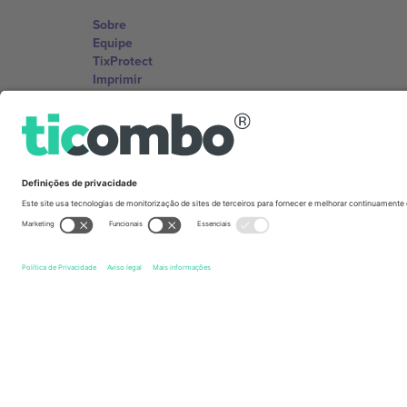
Sobre
Equipe
TixProtect
Imprimir
Termos e Condições
Programa de afiliados
Escritórios Ticombo
Germany
Unter den Linden 24, 10117 Berlin, Germany
United States
131 Continental Dr, Suite 305, Newark, Delaware 19713, 