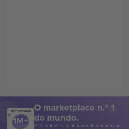
O marketplace n.º 1
MUITO OBRIGADO!
do mundo.
O Ticombo® é a plataforma de revenda com