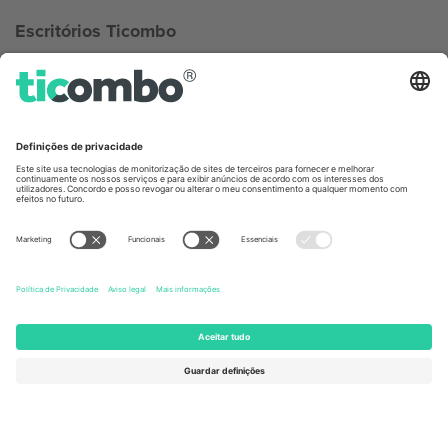
Escritórios Ticombo
Germany
United Kingdom
Unter den Linden 24, 10117
167 City Road, London, Greater
Berlin, Germany
London, EC1V 1AW, United
Kingdom
United States
Switzerland
131 Continental Dr, Suite 305,
Dorfstrasse 52a, 6390
Newark, Delaware 19713, United
Engelberg, Switzerland
States
Bulgaria
United Arab Emirates
Regus Sofia City West, bul
UAE Dubai Silicon Oasis, DDP
Totleben 53-55, 1606 Sofia,
Building A1, Office 302, Dubai,
Bulgaria
United Arab Emirates
Mexico
Av Chapultepec 360, Roma