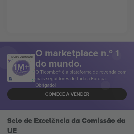
O marketplace n.º 1
MUITO OBRIGADO!
do mundo.
O Ticombo® é a plataforma de revenda com
mais seguidores de toda a Europa.
Obrigado!
COMECE A VENDER
Selo de Excelência da Comissão da
UE