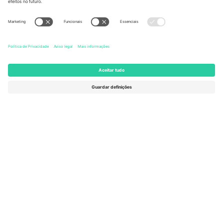
United States
Switzerland
131 Continental Dr, Suite 305,
Dorfstrasse 52a, 6390
Newark, Delaware 19713, United
Engelberg, Switzerland
States
Bulgaria
United Arab Emirates
Regus Sofia City West, bul
UAE Dubai Silicon Oasis, DDP
Totleben 53-55, 1606 Sofia,
Building A1, Office 302, Dubai,
Bulgaria
United Arab Emirates
Mexico
Av Chapultepec 360, Roma
Norte, Cuauhtémoc, 06700
Ciudad de México, CDMX,
Mexico
A entidade legal do provedor da plataforma pode variar
dependendo da localização, evento e/ou domínio. Para mais
detalhes, consulte a página específica do evento,
Imprimir
e
Termos.
© 2026 Ticombo. Todos os direitos reservados.