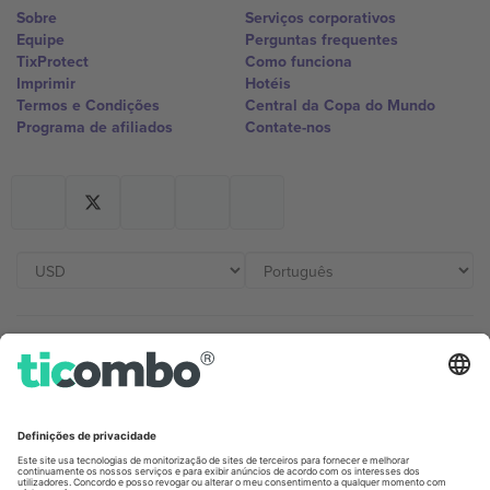
Sobre
Serviços corporativos
Equipe
Perguntas frequentes
TixProtect
Como funciona
Imprimir
Hotéis
Termos e Condições
Central da Copa do Mundo
Programa de afiliados
Contate-nos
Escritórios Ticombo
Germany
United Kingdom
Unter den Linden 24, 10117
167 City Road, London, Greater
Berlin, Germany
London, EC1V 1AW, United
Kingdom