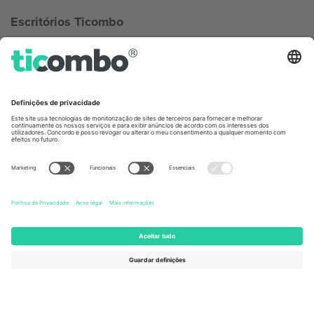
Escritórios Ticombo
Germany
United Kingdom
Unter den Linden 24, 10117
167 City Road, London, Greater
Berlin, Germany
London, EC1V 1AW, United
Kingdom
United States
Switzerland
131 Continental Dr, Suite 305,
Dorfstrasse 52a, 6390
Newark, Delaware 19713, United
Engelberg, Switzerland
States
Bulgaria
United Arab Emirates
Regus Sofia City West, bul
UAE Dubai Silicon Oasis, DDP
Totleben 53-55, 1606 Sofia,
Building A1, Office 302, Dubai,
Bulgaria
United Arab Emirates
Mexico
Av Chapultepec 360, Roma