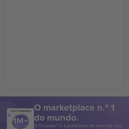
O marketplace n.º 1
MUITO OBRIGADO!
do mundo.
O Ticombo® é a plataforma de revenda com