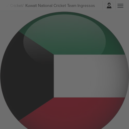
Entrar
rtes
Cricket
Kuwait National Cricket Team Ingressos