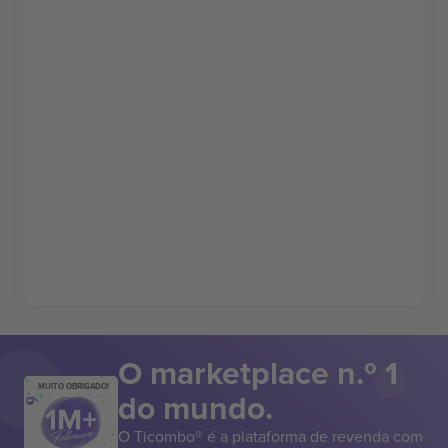
O marketplace n.º 1
MUITO OBRIGADO!
do mundo.
O Ticombo® é a plataforma de revenda com