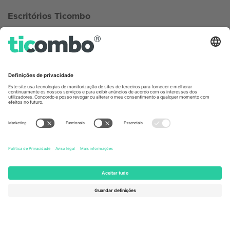
Escritórios Ticombo
Germany
United Kingdom
Unter den Linden 24, 10117
167 City Road, London, Greater
Berlin, Germany
London, EC1V 1AW, United
Kingdom
United States
Switzerland
131 Continental Dr, Suite 305,
Dorfstrasse 52a, 6390
Newark, Delaware 19713, United
Engelberg, Switzerland
States
Bulgaria
United Arab Emirates
Regus Sofia City West, bul
UAE Dubai Silicon Oasis, DDP
Totleben 53-55, 1606 Sofia,
Building A1, Office 302, Dubai,
Bulgaria
United Arab Emirates
Mexico
Av Chapultepec 360, Roma