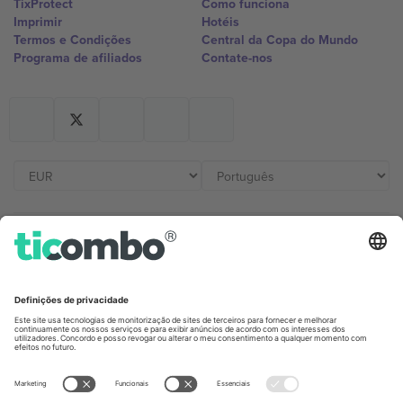
TixProtect
Como funciona
Imprimir
Hotéis
Termos e Condições
Central da Copa do Mundo
Programa de afiliados
Contate-nos
Escritórios Ticombo
Germany
United Kingdom
Unter den Linden 24, 10117
167 City Road, London, Greater
Berlin, Germany
London, EC1V 1AW, United
Kingdom
United States
Switzerland