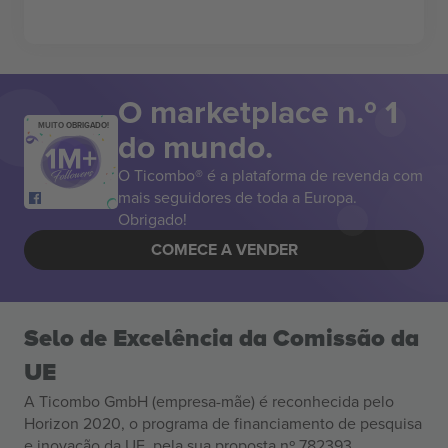
O marketplace n.º 1
MUITO OBRIGADO!
do mundo.
O Ticombo® é a plataforma de revenda com
mais seguidores de toda a Europa.
Obrigado!
COMECE A VENDER
Selo de Excelência da Comissão da
UE
A Ticombo GmbH (empresa-mãe) é reconhecida pelo
Horizon 2020, o programa de financiamento de pesquisa
e inovação da UE, pela sua proposta nº 782393.