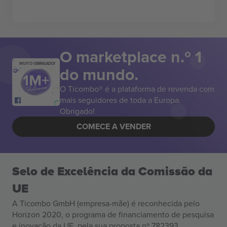
O marketplace n.º 1
MUITO OBRIGADO!
do mundo.
O Ticombo® é a plataforma de revenda com
mais seguidores de toda a Europa.
Obrigado!
COMECE A VENDER
Selo de Excelência da Comissão da
UE
A Ticombo GmbH (empresa-mãe) é reconhecida pelo
Horizon 2020, o programa de financiamento de pesquisa
e inovação da UE, pela sua proposta nº 782393.