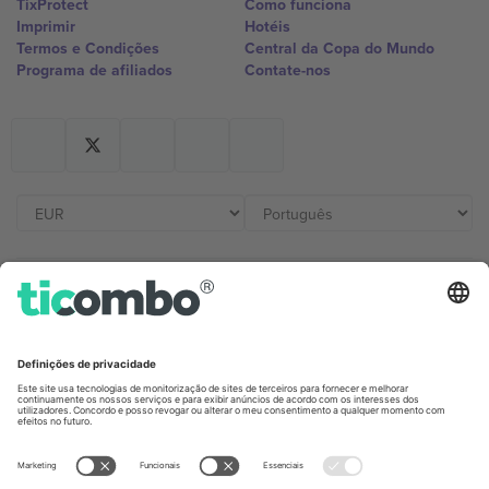
TixProtect
Como funciona
Imprimir
Hotéis
Termos e Condições
Central da Copa do Mundo
Programa de afiliados
Contate-nos
Escritórios Ticombo
Germany
United Kingdom
Unter den Linden 24, 10117
167 City Road, London, Greater
Berlin, Germany
London, EC1V 1AW, United
Kingdom
United States
Switzerland