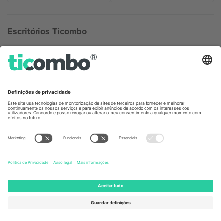
Escritórios Ticombo
Germany
United Kingdom
Unter den Linden 24, 10117
167 City Road, London, Greater
Berlin, Germany
London, EC1V 1AW, United
Kingdom
United States
Switzerland
131 Continental Dr, Suite 305,
Dorfstrasse 52a, 6390
Newark, Delaware 19713, United
Engelberg, Switzerland
States
Bulgaria
United Arab Emirates
Regus Sofia City West, bul
UAE Dubai Silicon Oasis, DDP
Totleben 53-55, 1606 Sofia,
Building A1, Office 302, Dubai,
Bulgaria
United Arab Emirates
Mexico