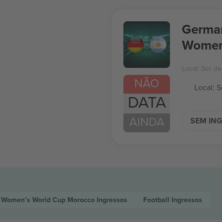
German
Women
Local: Ser de
NÃO
Local: S
DATA
AINDA
SEM IN
 Women’s World Cup Morocco
Ingressos
Football
Ingressos