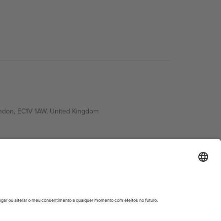
ondon, EC1V 1AW, United Kingdom
Switzerland
ding A1, Office 302, Dubai, United Arab Emirates