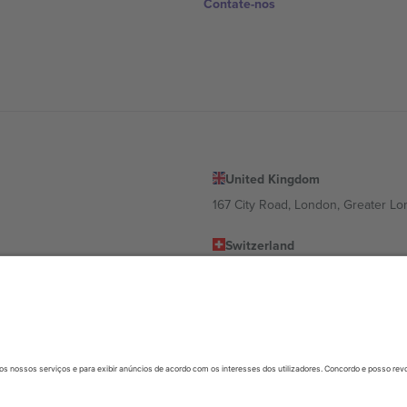
Contate-nos
United Kingdom
167 City Road, London, Greater L
Switzerland
United States
Dorfstrasse 52a, 6390 Engelberg, 
United Arab Emirates
ulgaria
UAE Dubai Silicon Oasis, DDP Buil
 Ciudad de México, CDMX, Mexico