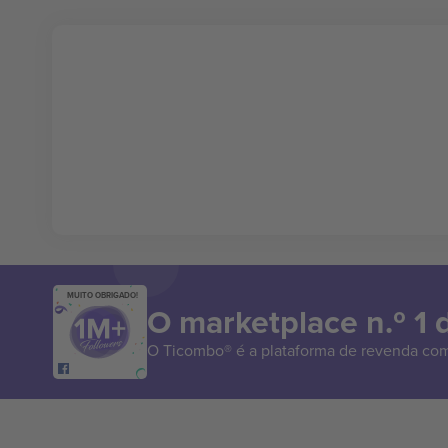
MUITO OBRIGADO!
O marketplace n.º 1
O Ticombo® é a plataforma de revenda com