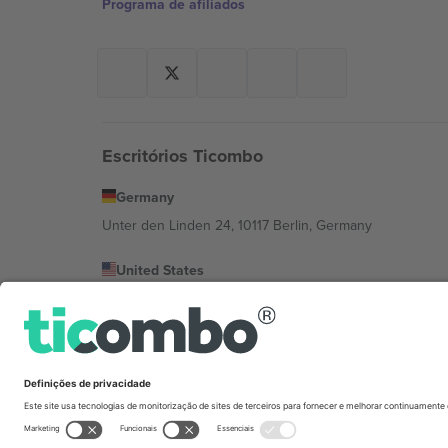
Programa de afiliados
Escritórios Ticombo
Germany
Unter den Linden 24, 10117 Berlin, Germany
United States
131 Continental Dr, Suite 305, Newark, Delaware 19713, 
Bulgaria
Regus Sofia City West, bul Totleben 53-55, 1606 Sofia, B
Mexico
Av Chapultepec 360, Roma Norte, Cuauhtémoc, 06700