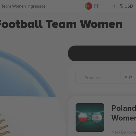
ll Team Women Ingressos
PT
+1
USD
 Football Team Women
$
17
-
Poland
Women
New Bukowa 