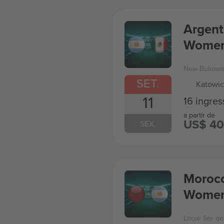
Argent
Women
New Bukowa 
SET.
Katowic
11
16 ingres
a partir de
US$ 40
SEX.
Morocc
Women
Local: Ser de