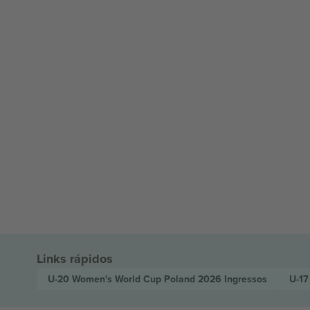
Links rápidos
U-20 Women's World Cup Poland 2026
Ingressos
U-17