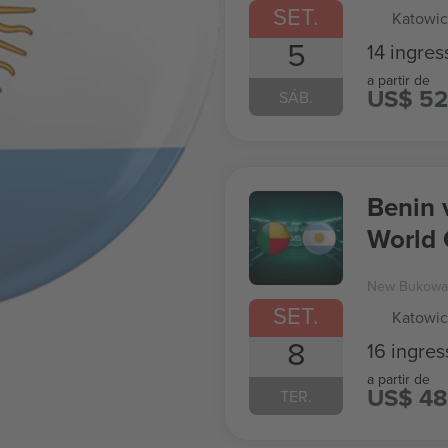
SET.
Katowic
5
14 ingres
a partir de
US$ 52
SÁB.
Benin 
World
New Bukowa 
SET.
Katowic
8
16 ingres
a partir de
US$ 48
TER.