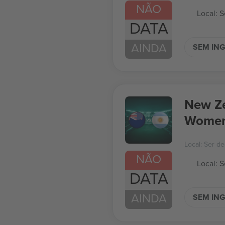
NÃO
Local: S
DATA
AINDA
SEM IN
New Ze
Women
Local: Ser de
NÃO
Local: S
DATA
AINDA
SEM IN