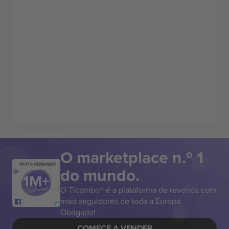
O marketplace n.º 1
MUITO OBRIGADO!
do mundo.
O Ticombo® é a plataforma de revenda com
mais seguidores de toda a Europa.
Obrigado!
COMECE A VENDER