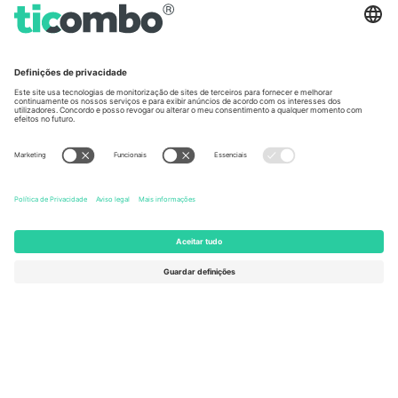
Germany
United Kingdom
Unter den Linden 24, 10117
167 City Road, London, Greater
Berlin, Germany
London, EC1V 1AW, United
Kingdom
United States
Switzerland
131 Continental Dr, Suite 305,
Dorfstrasse 52a, 6390
Newark, Delaware 19713, United
Engelberg, Switzerland
States
Bulgaria
United Arab Emirates
Regus Sofia City West, bul
UAE Dubai Silicon Oasis, DDP
Totleben 53-55, 1606 Sofia,
Building A1, Office 302, Dubai,
Bulgaria
United Arab Emirates
Mexico
Av Chapultepec 360, Roma
Norte, Cuauhtémoc, 06700
Ciudad de México, CDMX,
Mexico