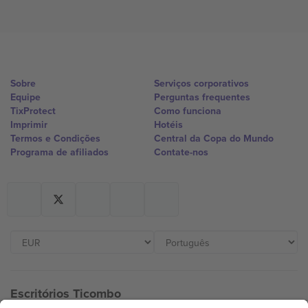
Sobre
Serviços corporativos
Equipe
Perguntas frequentes
TixProtect
Como funciona
Imprimir
Hotéis
Termos e Condições
Central da Copa do Mundo
Programa de afiliados
Contate-nos
Escritórios Ticombo