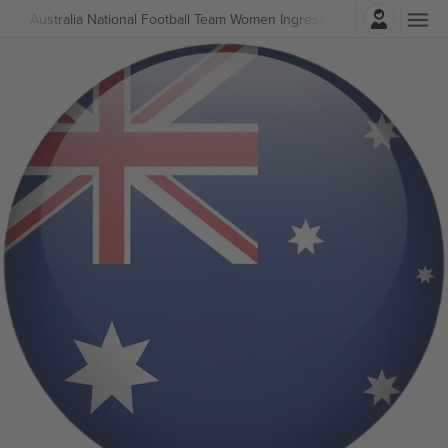
Entrar
ball
Australia National Football Team Women Ingressos