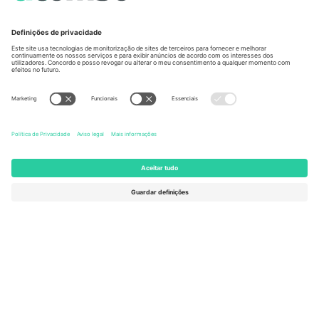
Unter den Linden 24, 10117
167 City Road, London, Greater
Berlin, Germany
London, EC1V 1AW, United
Kingdom
United States
Switzerland
131 Continental Dr, Suite 305,
Dorfstrasse 52a, 6390
Newark, Delaware 19713, United
Engelberg, Switzerland
States
Bulgaria
United Arab Emirates
Regus Sofia City West, bul
UAE Dubai Silicon Oasis, DDP
Totleben 53-55, 1606 Sofia,
Building A1, Office 302, Dubai,
Bulgaria
United Arab Emirates
Mexico
Av Chapultepec 360, Roma
Norte, Cuauhtémoc, 06700
Ciudad de México, CDMX,
Mexico