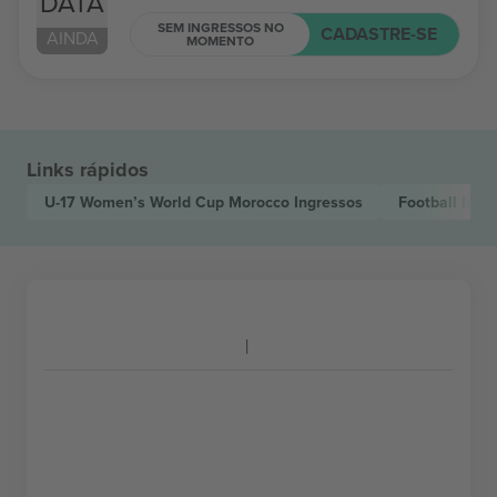
DATA
SEM INGRESSOS NO
CADASTRE-SE
AINDA
MOMENTO
Links rápidos
U-17 Women’s World Cup Morocco
Ingressos
Football
Ingr