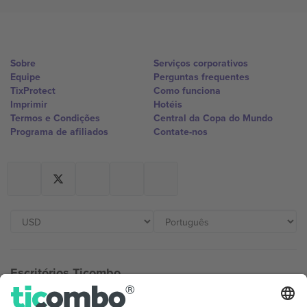
Sobre
Serviços corporativos
Equipe
Perguntas frequentes
TixProtect
Como funciona
Imprimir
Hotéis
Termos e Condições
Central da Copa do Mundo
Programa de afiliados
Contate-nos
Escritórios Ticombo
Germany
United Kingdom