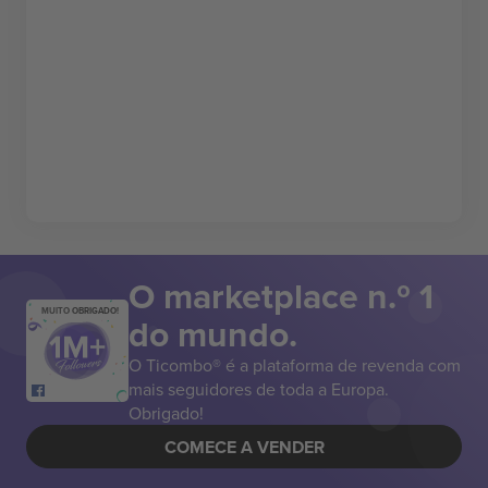
O marketplace n.º 1
MUITO OBRIGADO!
do mundo.
O Ticombo® é a plataforma de revenda com
mais seguidores de toda a Europa.
Obrigado!
COMECE A VENDER