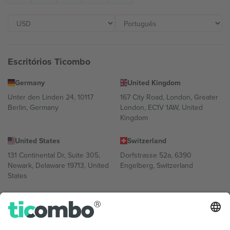
Escritórios Ticombo
Germany
United Kingdom
Unter den Linden 24, 10117
167 City Road, London, Greater
Berlin, Germany
London, EC1V 1AW, United
Kingdom
United States
Switzerland
131 Continental Dr, Suite 305,
Dorfstrasse 52a, 6390
Newark, Delaware 19713, United
Engelberg, Switzerland
States
Bulgaria
United Arab Emirates
Regus Sofia City West, bul
UAE Dubai Silicon Oasis, DDP
Totleben 53-55, 1606 Sofia,
Building A1, Office 302, Dubai,