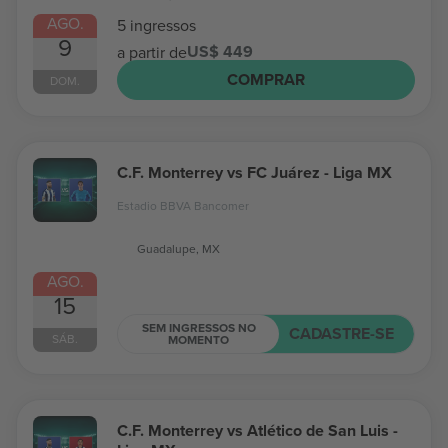
AGO.
5 ingressos
9
US$ 449
a partir de
COMPRAR
DOM.
C.F. Monterrey vs FC Juárez - Liga MX
Estadio BBVA Bancomer
Guadalupe, MX
AGO.
15
SEM INGRESSOS NO
CADASTRE-SE
SÁB.
MOMENTO
C.F. Monterrey vs Atlético de San Luis -