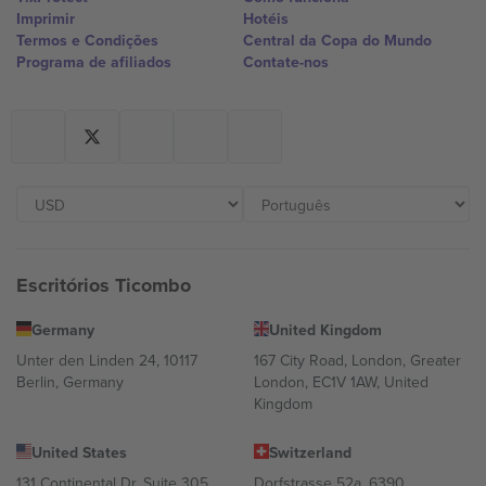
Imprimir
Hotéis
Termos e Condições
Central da Copa do Mundo
Programa de afiliados
Contate-nos
Escritórios Ticombo
Germany
United Kingdom
Unter den Linden 24, 10117
167 City Road, London, Greater
Berlin, Germany
London, EC1V 1AW, United
Kingdom
United States
Switzerland
131 Continental Dr, Suite 305,
Dorfstrasse 52a, 6390