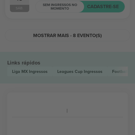
SEM INGRESSOS NO
CADASTRE-SE
SÁB.
MOMENTO
MOSTRAR MAIS - 8 EVENTO(S)
Links rápidos
Liga MX
Ingressos
Leagues Cup
Ingressos
Football
In