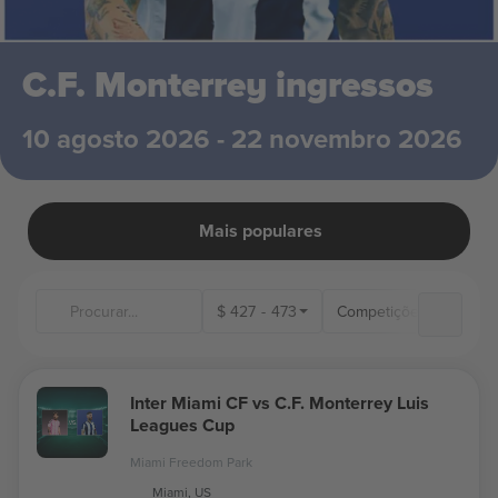
C.F. Monterrey ingressos
10 agosto 2026 - 22 novembro 2026
Mais populares
$
427
-
473
Competições
Loc
Inter Miami CF vs C.F. Monterrey Luis
Leagues Cup
Miami Freedom Park
Miami, US