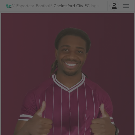
Entrar
Esportes
Football
Chelmsford City FC Ingressos