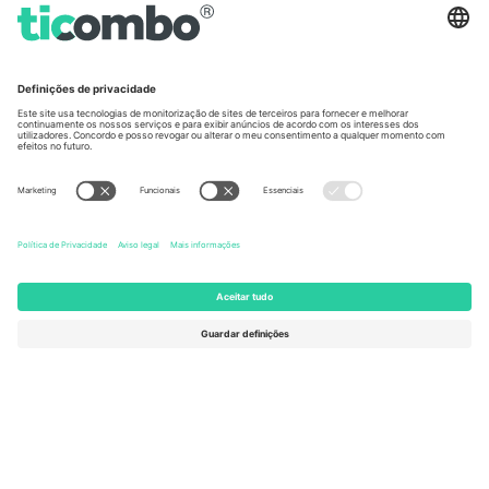
Germany
United Kingdom
Unter den Linden 24, 10117
167 City Road, London, Greater
Berlin, Germany
London, EC1V 1AW, United
Kingdom
United States
Switzerland
131 Continental Dr, Suite 305,
Dorfstrasse 52a, 6390
Newark, Delaware 19713, United
Engelberg, Switzerland
States
Bulgaria
United Arab Emirates
Regus Sofia City West, bul
UAE Dubai Silicon Oasis, DDP
Totleben 53-55, 1606 Sofia,
Building A1, Office 302, Dubai,
Bulgaria
United Arab Emirates
Mexico
Av Chapultepec 360, Roma
Norte, Cuauhtémoc, 06700
Ciudad de México, CDMX,
Mexico