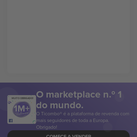
O marketplace n.º 1
MUITO OBRIGADO!
do mundo.
O Ticombo® é a plataforma de revenda com
mais seguidores de toda a Europa.
Obrigado!
COMECE A VENDER