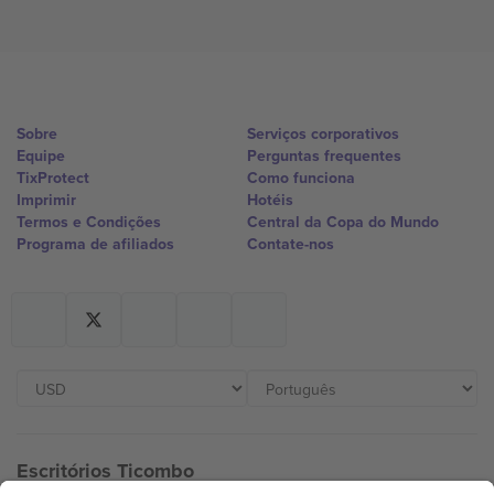
Sobre
Serviços corporativos
Equipe
Perguntas frequentes
TixProtect
Como funciona
Imprimir
Hotéis
Termos e Condições
Central da Copa do Mundo
Programa de afiliados
Contate-nos
Escritórios Ticombo