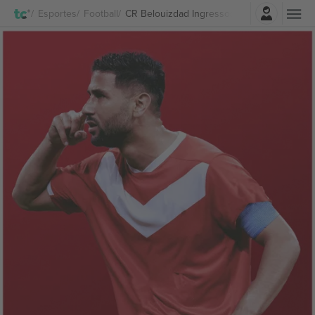
Entrar
Esportes
Football
CR Belouizdad Ingressos