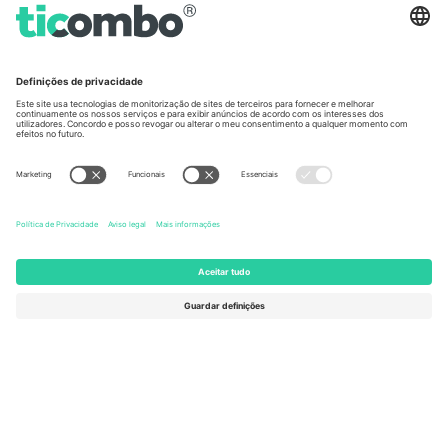
Germany
United Kingdom
Unter den Linden 24, 10117
167 City Road, London, Greater
Berlin, Germany
London, EC1V 1AW, United
Kingdom
United States
Switzerland
131 Continental Dr, Suite 305,
Dorfstrasse 52a, 6390
Newark, Delaware 19713, United
Engelberg, Switzerland
States
Bulgaria
United Arab Emirates
Regus Sofia City West, bul
UAE Dubai Silicon Oasis, DDP
Totleben 53-55, 1606 Sofia,
Building A1, Office 302, Dubai,
Bulgaria
United Arab Emirates
Mexico
Av Chapultepec 360, Roma
Norte, Cuauhtémoc, 06700
Ciudad de México, CDMX,
Mexico