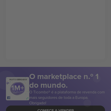
O marketplace n.º 1
MUITO OBRIGADO!
do mundo.
O Ticombo® é a plataforma de revenda com
mais seguidores de toda a Europa.
Obrigado!
COMECE A VENDER