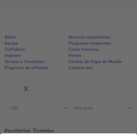
Sobre
Serviços corporativos
Equipe
Perguntas frequentes
TixProtect
Como funciona
Imprimir
Hotéis
Termos e Condições
Central da Copa do Mundo
Programa de afiliados
Contate-nos
Escritórios Ticombo