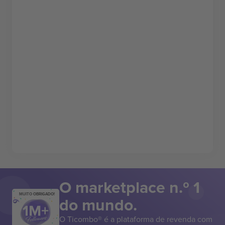
O marketplace n.º 1
MUITO OBRIGADO!
do mundo.
O Ticombo® é a plataforma de revenda com