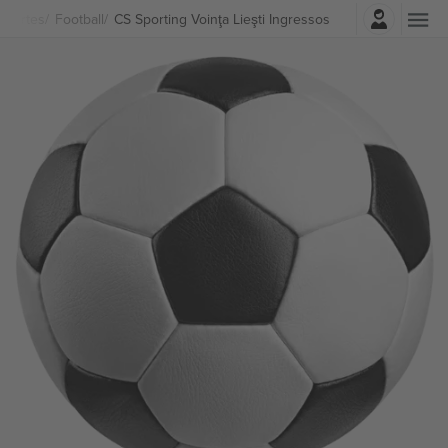
Entrar
sportes
Football
CS Sporting Voinţa Lieşti Ingressos