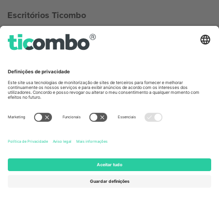
Escritórios Ticombo
Germany
United Kingdom
Unter den Linden 24, 10117
167 City Road, London, Greater
Berlin, Germany
London, EC1V 1AW, United
Kingdom
United States
Switzerland
131 Continental Dr, Suite 305,
Dorfstrasse 52a, 6390
Newark, Delaware 19713, United
Engelberg, Switzerland
States
Bulgaria
United Arab Emirates
Regus Sofia City West, bul
UAE Dubai Silicon Oasis, DDP
Totleben 53-55, 1606 Sofia,
Building A1, Office 302, Dubai,
Bulgaria
United Arab Emirates
Mexico
Av Chapultepec 360, Roma