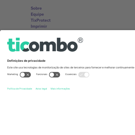
Sobre
Equipe
TixProtect
Imprimir
Termos e Condições
Programa de afiliados
Escritórios Ticombo
Germany
Unter den Linden 24, 10117 Berlin, Germany
United States
131 Continental Dr, Suite 305, Newark, Delaware 19713, 