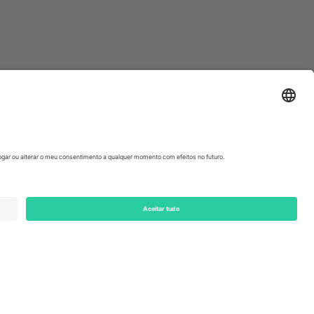
ondon, EC1V 1AW, United Kingdom
Switzerland