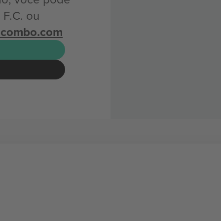
 F.C. ou
icombo.com