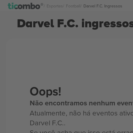
Esportes
Football
Darvel F.C. Ingressos
Darvel F.C. ingresso
Oops!
Não encontramos nenhum even
Atualmente, não há eventos ativ
Darvel F.C..
Se você acha que isso está erra