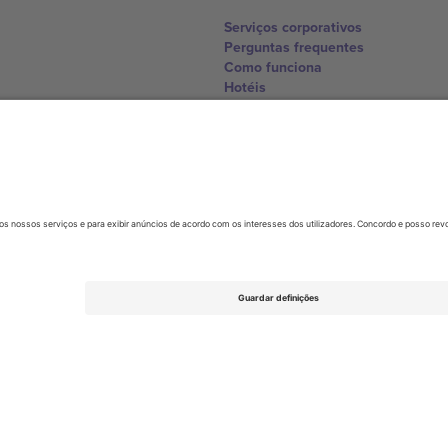
Serviços corporativos
Perguntas frequentes
Como funciona
Hotéis
Central da Copa do Mundo
Contate-nos
United Kingdom
167 City Road, London, Greater L
Switzerland
United States
Dorfstrasse 52a, 6390 Engelberg, 