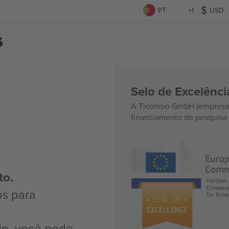
PT
+1
USD
s
Selo de Excelênc
A Ticombo GmbH (empresa-
financiamento de pesquisa 
to.
os para
do, você pode