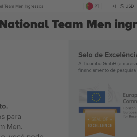
nal Team Men Ingressos
PT
+1
USD
National Team Men ing
Selo de Excelênc
A Ticombo GmbH (empresa-
financiamento de pesquisa 
to.
os para
am Men.
do, você pode