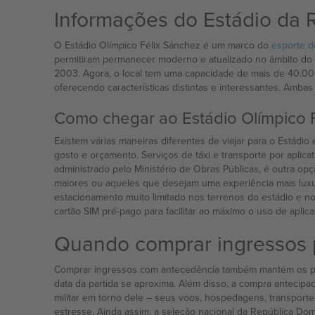
Informações do Estádio da 
O Estádio Olímpico Félix Sánchez é um marco do
esporte d
permitiram permanecer moderno e atualizado no âmbito do
2003. Agora, o local tem uma capacidade de mais de 40.000 
oferecendo características distintas e interessantes. Amba
Como chegar ao Estádio Olímpico 
Existem várias maneiras diferentes de viajar para o Estádi
gosto e orçamento. Serviços de táxi e transporte por apli
administrado pelo Ministério de Obras Públicas, é outra o
maiores ou aqueles que desejam uma experiência mais luxuos
estacionamento muito limitado nos terrenos do estádio e nos 
cartão SIM pré-pago para facilitar ao máximo o uso de aplicat
Quando comprar ingressos 
Comprar ingressos com antecedência também mantém os preç
data da partida se aproxima. Além disso, a compra anteci
militar em torno dele – seus voos, hospedagens, transporte
estresse. Ainda assim, a seleção nacional da República Do