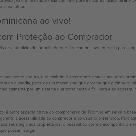
mprovisação e uma exuberância que incorpora a cultura musical da ilha.
ia ao futebol.
minicana ao vivo!
 com Proteção ao Comprador
s de autenticidade, permitindo que direcionem suas energias para a ag
e pagamento seguro, que também é consistente com as melhores prátic
onta de custódia, parte de um mecanismo que garante que o dinheiro nã
imediatamente por um sistema que torna muito difícil para eles consegu
lobal é outro aspecto chave do compromisso da Ticombo em servir a base
a garantir a acessibilidade ao comprador e ao usuário pretendido. Para 
s seus legítimos proprietários: o pessoal do correio acompanha o envi
 que possam surgir.