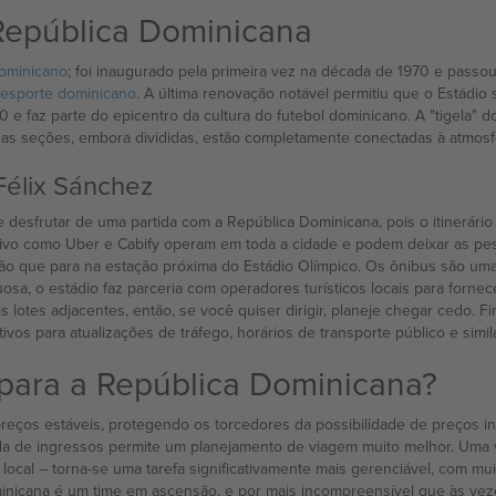
República Dominicana
ominicano
; foi inaugurado pela primeira vez na década de 1970 e passo
esporte dominicano
. A última renovação notável permitiu que o Estádio
e faz parte do epicentro da cultura do futebol dominicano. A "tigela" d
s as seções, embora divididas, estão completamente conectadas à atmosf
Félix Sánchez
o e desfrutar de uma partida com a República Dominicana, pois o itinerár
cativo como Uber e Cabify operam em toda a cidade e podem deixar as pe
pção que para na estação próxima do Estádio Olímpico. Os ônibus são u
a, o estádio faz parceria com operadores turísticos locais para fornece
lotes adjacentes, então, se você quiser dirigir, planeje chegar cedo. Fi
ivos para atualizações de tráfego, horários de transporte público e simil
para a República Dominicana?
os estáveis, protegendo os torcedores da possibilidade de preços inf
pada de ingressos permite um planejamento de viagem muito melhor. Um
 local – torna-se uma tarefa significativamente mais gerenciável, com 
minicana é um time em ascensão, e por mais incompreensível que às ve