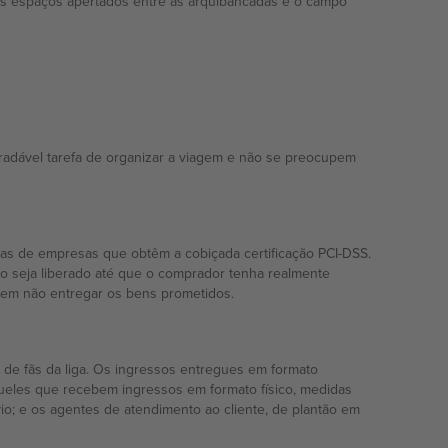
 Os espaços apertados entre as arquibancadas e o campo
radável tarefa de organizar a viagem e não se preocupem
as de empresas que obtêm a cobiçada certificação PCI-DSS.
o seja liberado até que o comprador tenha realmente
irem não entregar os bens prometidos.
 de fãs da liga. Os ingressos entregues em formato
aqueles que recebem ingressos em formato físico, medidas
o; e os agentes de atendimento ao cliente, de plantão em