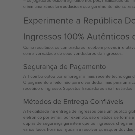
– os jogadores exibem agilidade nos pés, habilidades de i
criam uma atmosfera audaciosa que geralmente não se assoc
Experimente a República Do
Ingressos 100% Autênticos
Como resultado, os compradores recebem provas irrefutávei
com a veracidade de seus vendedores de ingressos.
Segurança de Pagamento
A Ticombo optou por empregar a mais recente tecnologia d
O pagamento é feito, não para o vendedor, mas para uma c
recebido o ingresso. Supostos fraudadores são frustrados 
Métodos de Entrega Confiáveis
A flexibilidade na entrega de ingressos para um público g
eletrônico por e-mail, por exemplo, são emitidos de forma 
duplas de segurança garantem que os ingressos chegaram ao
vários fusos horários, ajudam a resolver quaisquer dúvidas