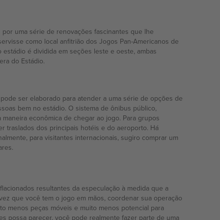
u por uma série de renovações fascinantes que lhe
 servisse como local anfitrião dos Jogos Pan-Americanos de
o estádio é dividida em seções leste e oeste, ambas
era do Estádio.
io pode ser elaborado para atender a uma série de opções de
ssoas bem no estádio. O sistema de ônibus público,
ma maneira econômica de chegar ao jogo. Para grupos
r traslados dos principais hotéis e do aeroporto. Há
nalmente, para visitantes internacionais, sugiro comprar um
ares.
lacionados resultantes da especulação à medida que a
a vez que você tem o jogo em mãos, coordenar sua operação
muito menos peças móveis e muito menos potencial para
zes possa parecer, você pode realmente fazer parte de uma