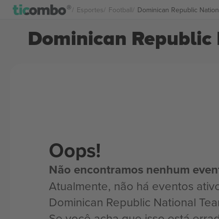
Esportes
Football
Dominican Republic Natio
Dominican Republic 
Oops!
Não encontramos nenhum even
Atualmente, não há eventos ativ
Dominican Republic National Te
Se você acha que isso está erra