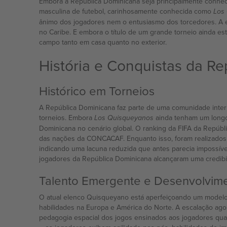
Embora a República Dominicana seja principalmente conheci
masculina de futebol, carinhosamente conhecida como
Los
ânimo dos jogadores nem o entusiasmo dos torcedores. A e
no Caribe. E embora o título de um grande torneio ainda e
campo tanto em casa quanto no exterior.
História e Conquistas da R
Histórico em Torneios
A República Dominicana faz parte de uma comunidade inter
torneios. Embora
ainda tenham um longo
Los Quisqueyanos
Dominicana no cenário global. O ranking da FIFA da Repúbl
das nações da CONCACAF. Enquanto isso, foram realizados 
indicando uma lacuna reduzida que antes parecia impossíve
jogadores da República Dominicana alcançaram uma credibili
Talento Emergente e Desenvolvim
O atual elenco Quisqueyano está aperfeiçoando um modelo 
habilidades na Europa e América do Norte. A escalação agor
pedagogia espacial dos jogos ensinados aos jogadores qu