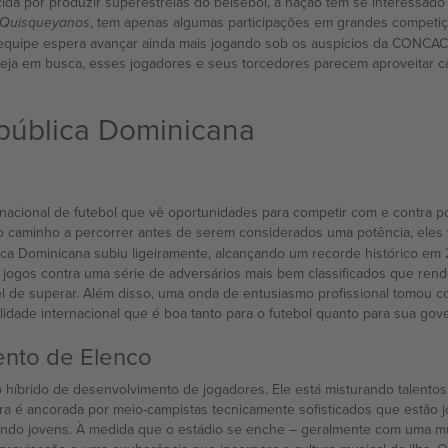
da por produzir superestrelas do beisebol, a nação tem se interessado
, tem apenas algumas participações em grandes competiçõ
 Quisqueyanos
quipe espera avançar ainda mais jogando sob os auspícios da CONCACA
steja em busca, esses jogadores e seus torcedores parecem aproveitar c
epública Dominicana
nacional de futebol que vê oportunidades para competir com e contra p
 caminho a percorrer antes de serem considerados uma potência, eles 
ica Dominicana subiu ligeiramente, alcançando um recorde histórico em
jogos contra uma série de adversários mais bem classificados que re
l de superar. Além disso, uma onda de entusiasmo profissional tomou c
dade internacional que é boa tanto para o futebol quanto para sua gove
ento de Elenco
híbrido de desenvolvimento de jogadores. Ele está misturando talentos
a é ancorada por meio-campistas tecnicamente sofisticados que estão jo
ando jovens. À medida que o estádio se enche – geralmente com uma m