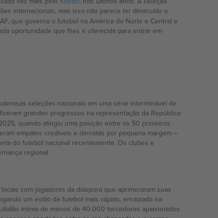
 cada vez mais pelo
futebol
nos últimos anos. A seleção
es internacionais, mas isso não parece ter diminuído o
F, que governa o futebol na América do Norte e Central e
ada oportunidade que lhes é oferecida para entrar em
oderosas seleções nacionais em uma série interminável de
fizeram grandes progressos na representação da República
 2025, quando atingiu uma posição entre os 50 primeiros
nderam empates credíveis e derrotas por pequena margem –
onta do futebol nacional recentemente. Os clubes e
rnança regional.
 locais com jogadores da diáspora que aprimoraram suas
gando um estilo de futebol mais rápido, enraizado na
ultidão íntima de menos de 40.000 torcedores apaixonados