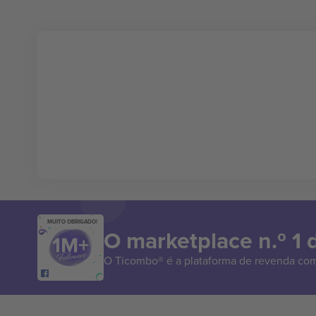
MUITO OBRIGADO!
O marketplace n.º 1
O Ticombo® é a plataforma de revenda com