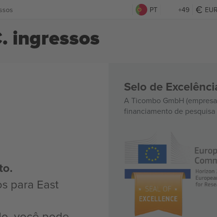
essos
PT
+49
EU
C. ingressos
Selo de Excelênc
A Ticombo GmbH (empresa-
financiamento de pesquisa 
to.
os para East
do, você pode