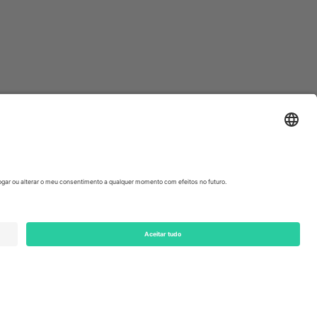
ondon, EC1V 1AW, United Kingdom
Switzerland