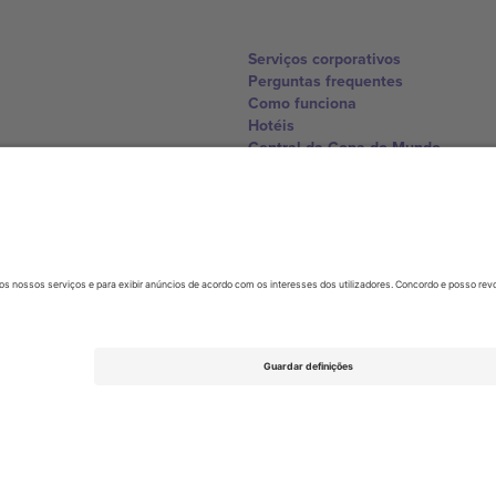
Serviços corporativos
Perguntas frequentes
Como funciona
Hotéis
Central da Copa do Mundo
Contate-nos
United Kingdom
167 City Road, London, Greater L
Switzerland
United States
Dorfstrasse 52a, 6390 Engelberg, 