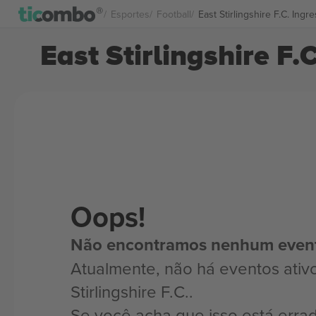
Esportes
Football
East Stirlingshire F.C. Ingr
East Stirlingshire F.
Oops!
Não encontramos nenhum even
Atualmente, não há eventos ativ
Stirlingshire F.C..
Se você acha que isso está erra