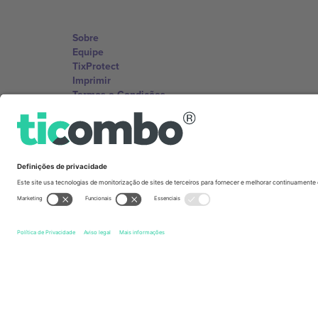
Sobre
Equipe
TixProtect
Imprimir
Termos e Condições
Programa de afiliados
Escritórios Ticombo
Germany
Unter den Linden 24, 10117 Berlin, Germany
United States
131 Continental Dr, Suite 305, Newark, Delaware 19713, 