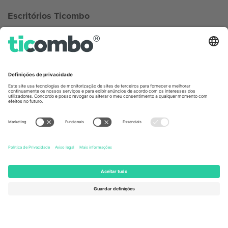
Escritórios Ticombo
Germany
United Kingdom
Unter den Linden 24, 10117
167 City Road, London, Greater
Berlin, Germany
London, EC1V 1AW, United
Kingdom
United States
Switzerland
131 Continental Dr, Suite 305,
Dorfstrasse 52a, 6390
Newark, Delaware 19713, United
Engelberg, Switzerland
States
Bulgaria
United Arab Emirates
Regus Sofia City West, bul
UAE Dubai Silicon Oasis, DDP
Totleben 53-55, 1606 Sofia,
Building A1, Office 302, Dubai,
Bulgaria
United Arab Emirates
Mexico
Av Chapultepec 360, Roma