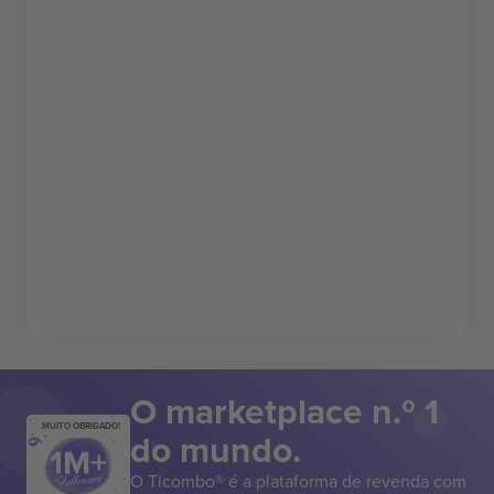
O marketplace n.º 1
MUITO OBRIGADO!
do mundo.
O Ticombo® é a plataforma de revenda com