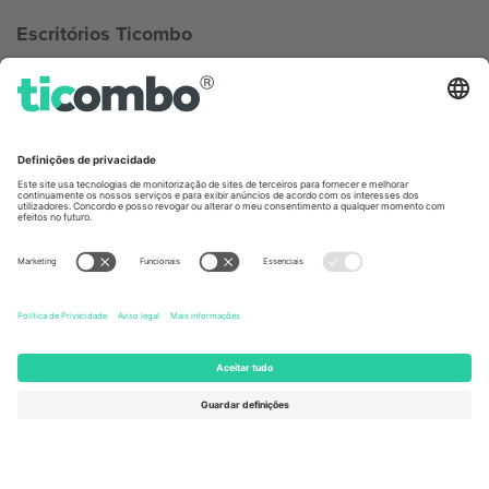
Escritórios Ticombo
Germany
United Kingdom
Unter den Linden 24, 10117
167 City Road, London, Greater
Berlin, Germany
London, EC1V 1AW, United
Kingdom
United States
Switzerland
131 Continental Dr, Suite 305,
Dorfstrasse 52a, 6390
Newark, Delaware 19713, United
Engelberg, Switzerland
States
Bulgaria
United Arab Emirates
Regus Sofia City West, bul
UAE Dubai Silicon Oasis, DDP
Totleben 53-55, 1606 Sofia,
Building A1, Office 302, Dubai,
Bulgaria
United Arab Emirates
Mexico
Av Chapultepec 360, Roma