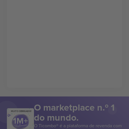
O marketplace n.º 1
MUITO OBRIGADO!
do mundo.
O Ticombo® é a plataforma de revenda com