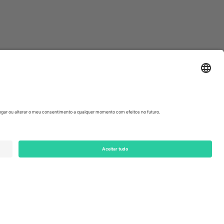
ondon, EC1V 1AW, United Kingdom
Switzerland