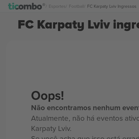
Esportes
Football
FC Karpaty Lviv Ingressos
FC Karpaty Lviv ingr
Oops!
Não encontramos nenhum even
Atualmente, não há eventos ativ
Karpaty Lviv.
Se você acha que isso está erra