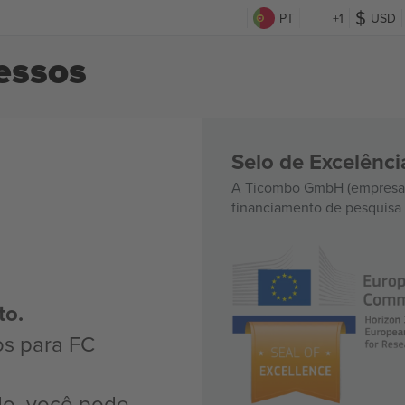
PT
+1
USD
essos
Selo de Excelênc
A Ticombo GmbH (empresa-
financiamento de pesquisa 
to.
os para FC
do, você pode