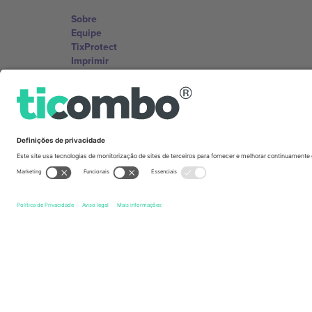
Sobre
Equipe
TixProtect
Imprimir
Termos e Condições
Programa de afiliados
Escritórios Ticombo
Germany
Unter den Linden 24, 10117 Berlin, Germany
United States
131 Continental Dr, Suite 305, Newark, Delaware 19713, 