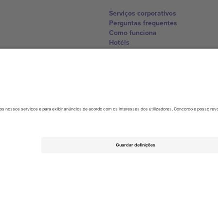
Serviços corporativos
Perguntas frequentes
Como funciona
Hotéis
Central da Copa do Mundo
Contate-nos
United Kingdom
167 City Road, London, Greater L
Switzerland
United States
Dorfstrasse 52a, 6390 Engelberg, 