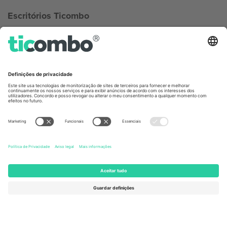
Escritórios Ticombo
Germany
United Kingdom
Unter den Linden 24, 10117
167 City Road, London, Greater
Berlin, Germany
London, EC1V 1AW, United
Kingdom
United States
Switzerland
131 Continental Dr, Suite 305,
Dorfstrasse 52a, 6390
Newark, Delaware 19713, United
Engelberg, Switzerland
States
Bulgaria
United Arab Emirates
Regus Sofia City West, bul
UAE Dubai Silicon Oasis, DDP
Totleben 53-55, 1606 Sofia,
Building A1, Office 302, Dubai,
Bulgaria
United Arab Emirates
Mexico
Av Chapultepec 360, Roma