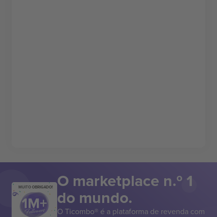
O marketplace n.º 1
MUITO OBRIGADO!
do mundo.
O Ticombo® é a plataforma de revenda com