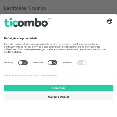
Escritórios Ticombo
Germany
United Kingdom
Unter den Linden 24, 10117
167 City Road, London, Greater
Berlin, Germany
London, EC1V 1AW, United
Kingdom
United States
Switzerland
131 Continental Dr, Suite 305,
Dorfstrasse 52a, 6390
Newark, Delaware 19713, United
Engelberg, Switzerland
States
Bulgaria
United Arab Emirates
Regus Sofia City West, bul
UAE Dubai Silicon Oasis, DDP
Totleben 53-55, 1606 Sofia,
Building A1, Office 302, Dubai,
Bulgaria
United Arab Emirates
Mexico
Av Chapultepec 360, Roma