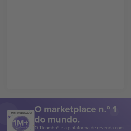
O marketplace n.º 1
MUITO OBRIGADO!
do mundo.
O Ticombo® é a plataforma de revenda com