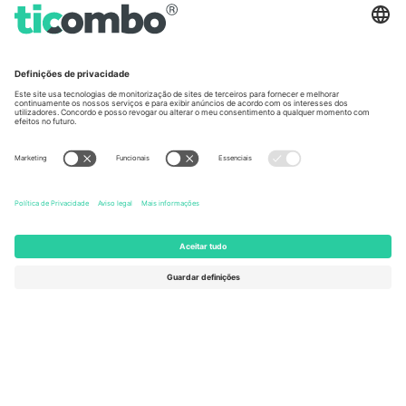
Germany
United Kingdom
Unter den Linden 24, 10117
167 City Road, London, Greater
Berlin, Germany
London, EC1V 1AW, United
Kingdom
United States
Switzerland
131 Continental Dr, Suite 305,
Dorfstrasse 52a, 6390
Newark, Delaware 19713, United
Engelberg, Switzerland
States
Bulgaria
United Arab Emirates
Regus Sofia City West, bul
UAE Dubai Silicon Oasis, DDP
Totleben 53-55, 1606 Sofia,
Building A1, Office 302, Dubai,
Bulgaria
United Arab Emirates
Mexico
Av Chapultepec 360, Roma
Norte, Cuauhtémoc, 06700
Ciudad de México, CDMX,
Mexico