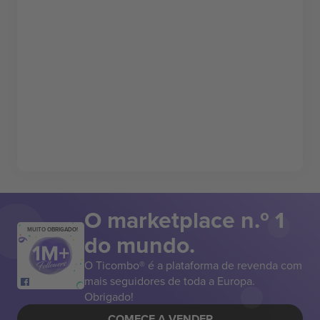
O marketplace n.º 1
MUITO OBRIGADO!
do mundo.
O Ticombo® é a plataforma de revenda com
mais seguidores de toda a Europa.
Obrigado!
COMECE A VENDER