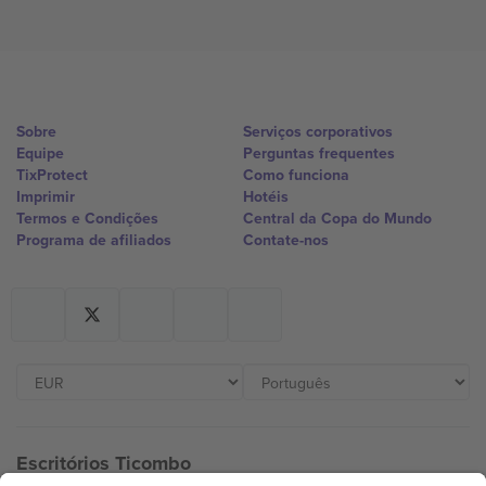
Sobre
Serviços corporativos
Equipe
Perguntas frequentes
TixProtect
Como funciona
Imprimir
Hotéis
Termos e Condições
Central da Copa do Mundo
Programa de afiliados
Contate-nos
Escritórios Ticombo