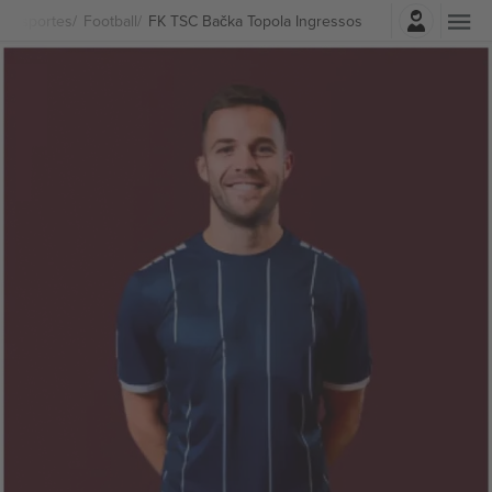
Entrar
Esportes
Football
FK TSC Bačka Topola Ingressos