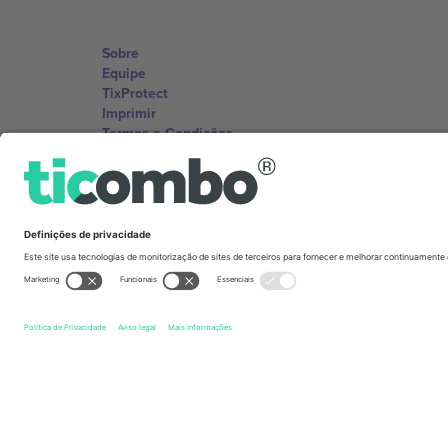
Sobre
Equipe
TixProtect
Imprimir
Termos e Condições
Programa de afiliados
Escritórios Ticombo
Germany
Unter den Linden 24, 10117 Berlin, Germany
United States
131 Continental Dr, Suite 305, Newark, Delaware 19713, 