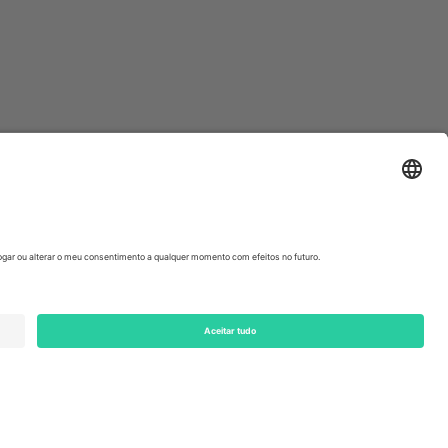
ondon, EC1V 1AW, United Kingdom
Switzerland