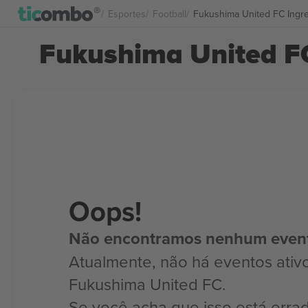
Esportes
Football
Fukushima United FC Ingr
Fukushima United F
Oops!
Não encontramos nenhum even
Atualmente, não há eventos ativ
Fukushima United FC.
Se você acha que isso está erra