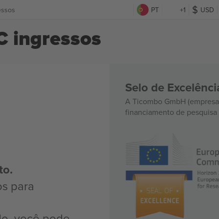
essos
PT
+1
USD
C ingressos
Selo de Excelênc
A Ticombo GmbH (empresa-
financiamento de pesquisa 
to.
os para
do, você pode