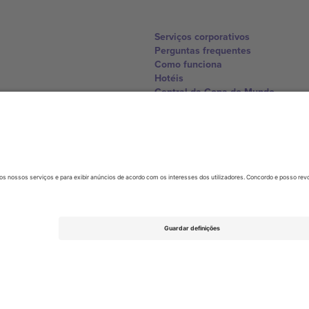
Serviços corporativos
Perguntas frequentes
Como funciona
Hotéis
Central da Copa do Mundo
Contate-nos
United Kingdom
167 City Road, London, Greater L
Switzerland
United States
Dorfstrasse 52a, 6390 Engelberg, 