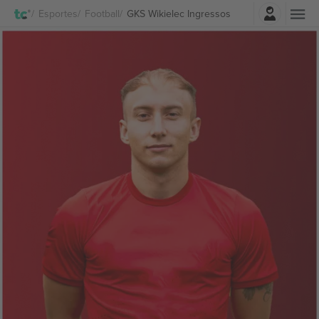
Entrar
Esportes
Football
GKS Wikielec Ingressos