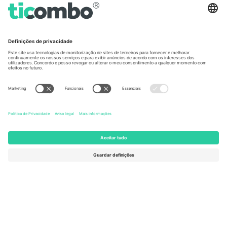
Germany
United Kingdom
Unter den Linden 24, 10117
167 City Road, London, Greater
Berlin, Germany
London, EC1V 1AW, United
Kingdom
United States
Switzerland
131 Continental Dr, Suite 305,
Dorfstrasse 52a, 6390
Newark, Delaware 19713, United
Engelberg, Switzerland
States
Bulgaria
United Arab Emirates
Regus Sofia City West, bul
UAE Dubai Silicon Oasis, DDP
Totleben 53-55, 1606 Sofia,
Building A1, Office 302, Dubai,
Bulgaria
United Arab Emirates
Mexico
Av Chapultepec 360, Roma
Norte, Cuauhtémoc, 06700
Ciudad de México, CDMX,
Mexico