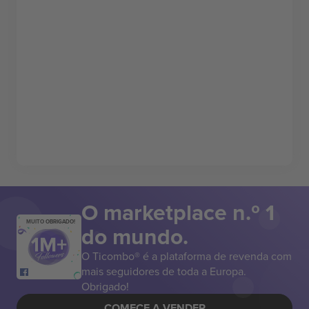
O marketplace n.º 1
MUITO OBRIGADO!
do mundo.
O Ticombo® é a plataforma de revenda com
mais seguidores de toda a Europa.
Obrigado!
COMECE A VENDER