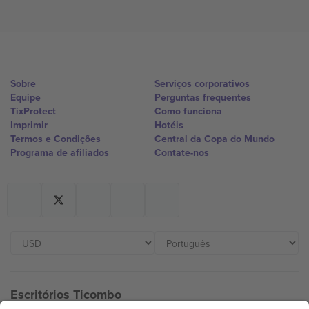
Sobre
Serviços corporativos
Equipe
Perguntas frequentes
TixProtect
Como funciona
Imprimir
Hotéis
Termos e Condições
Central da Copa do Mundo
Programa de afiliados
Contate-nos
Escritórios Ticombo