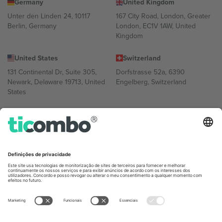
Germany
United Kingdom
Unter den Linden 24, 10117
167 City Road, London, Greater
Berlin, Germany
London, EC1V 1AW, United
Kingdom
United States
Switzerland
131 Continental Dr, Suite 305,
Dorfstrasse 52a, 6390
Newark, Delaware 19713, United
Engelberg, Switzerland
States
Bulgaria
United Arab Emirates
Regus Sofia City West, bul
UAE Dubai Silicon Oasis, DDP
Totleben 53-55, 1606 Sofia,
Building A1, Office 302, Dubai,
Bulgaria
United Arab Emirates
Mexico
Av Chapultepec 360, Roma
Norte, Cuauhtémoc, 06700
Ciudad de México, CDMX,
Mexico