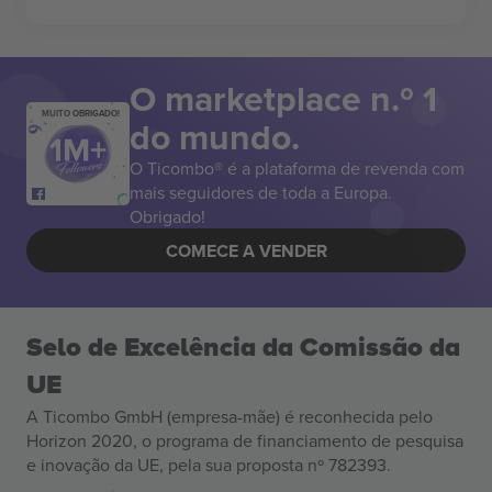
O marketplace n.º 1
MUITO OBRIGADO!
do mundo.
O Ticombo® é a plataforma de revenda com
mais seguidores de toda a Europa.
Obrigado!
COMECE A VENDER
Selo de Excelência da Comissão da
UE
A Ticombo GmbH (empresa-mãe) é reconhecida pelo
Horizon 2020, o programa de financiamento de pesquisa
e inovação da UE, pela sua proposta nº 782393.