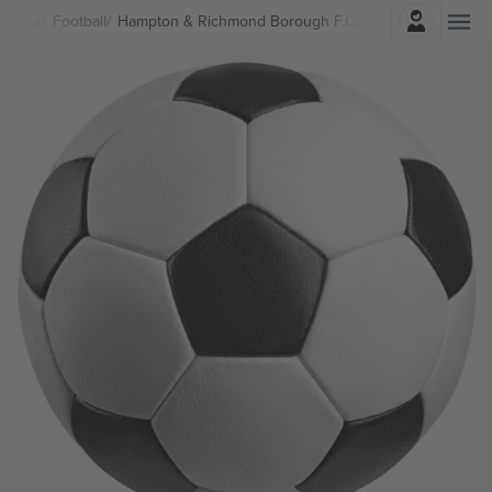
Entrar
portes
Football
Hampton & Richmond Borough F.C. Ingressos