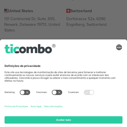
United States
Switzerland
131 Continental Dr, Suite 305,
Dorfstrasse 52a, 6390
Newark, Delaware 19713, United
Engelberg, Switzerland
States
Bulgaria
United Arab Emirates
Regus Sofia City West, bul
UAE Dubai Silicon Oasis, DDP
Totleben 53-55, 1606 Sofia,
Building A1, Office 302, Dubai,
Bulgaria
United Arab Emirates
Mexico
Av Chapultepec 360, Roma
Norte, Cuauhtémoc, 06700
Ciudad de México, CDMX,
Mexico
A entidade legal do provedor da plataforma pode variar
dependendo da localização, evento e/ou domínio. Para mais
detalhes, consulte a página específica do evento,
Imprimir
e