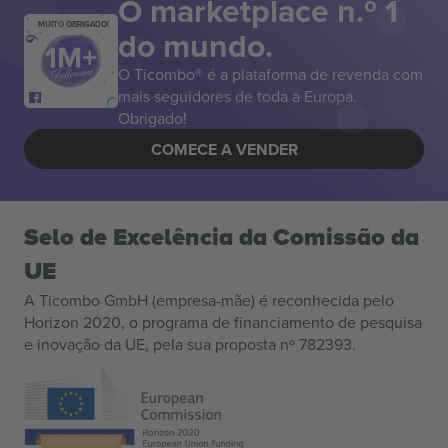
O marketplace n.º 1
MUITO OBRIGADO!
do mundo.
O Ticombo® é a plataforma de revenda com
mais seguidores de toda a Europa.
Obrigado!
COMECE A VENDER
Selo de Excelência da Comissão da
UE
A Ticombo GmbH (empresa-mãe) é reconhecida pelo
Horizon 2020, o programa de financiamento de pesquisa
e inovação da UE, pela sua proposta nº 782393.