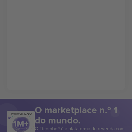
O marketplace n.º 1
MUITO OBRIGADO!
do mundo.
O Ticombo® é a plataforma de revenda com