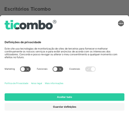
Escritórios Ticombo
Germany
United Kingdom
Unter den Linden 24, 10117
167 City Road, London, Greater
Berlin, Germany
London, EC1V 1AW, United
Kingdom
United States
Switzerland
131 Continental Dr, Suite 305,
Dorfstrasse 52a, 6390
Newark, Delaware 19713, United
Engelberg, Switzerland
States
Bulgaria
United Arab Emirates
Regus Sofia City West, bul
UAE Dubai Silicon Oasis, DDP
Totleben 53-55, 1606 Sofia,
Building A1, Office 302, Dubai,
Bulgaria
United Arab Emirates
Mexico
Av Chapultepec 360, Roma