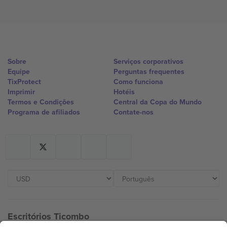
Sobre
Serviços corporativos
Equipe
Perguntas frequentes
TixProtect
Como funciona
Imprimir
Hotéis
Termos e Condições
Central da Copa do Mundo
Programa de afiliados
Contate-nos
Escritórios Ticombo