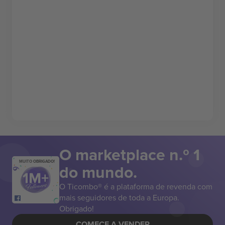
O marketplace n.º 1
MUITO OBRIGADO!
do mundo.
O Ticombo® é a plataforma de revenda com
mais seguidores de toda a Europa.
Obrigado!
COMECE A VENDER