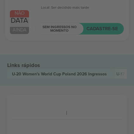
Local: Ser decidido mais tarde
NÃO
DATA
SEM INGRESSOS NO
CADASTRE-SE
AINDA
MOMENTO
Links rápidos
U-20 Women's World Cup Poland 2026
Ingressos
U-17 Wo