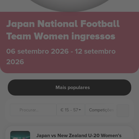
Japan National Football
Team Women ingressos
06 setembro 2026 - 12 setembro
2026
Mais populares
€
15
-
57
Competições
Japan vs New Zealand U-20 Women's