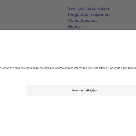
Serviços corporativos
Perguntas frequentes
Como funciona
Hotéis
Central da Copa do Mundo
Contate-nos
United Kingdom
167 City Road, London, Greater L
Switzerland
United States
Dorfstrasse 52a, 6390 Engelberg, 