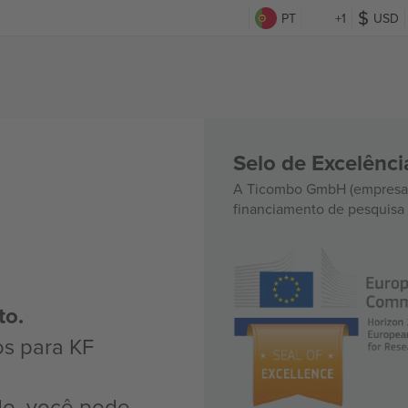
PT
+1
USD
Selo de Excelênc
A Ticombo GmbH (empresa-
financiamento de pesquisa 
to.
os para KF
do, você pode