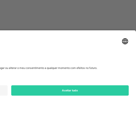
ondon, EC1V 1AW, United Kingdom
Switzerland