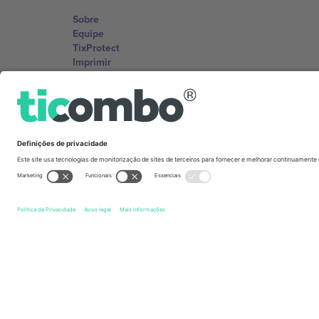
Sobre
Equipe
TixProtect
Imprimir
Termos e Condições
Programa de afiliados
Escritórios Ticombo
Germany
Unter den Linden 24, 10117 Berlin, Germany
United States
131 Continental Dr, Suite 305, Newark, Delaware 19713, 