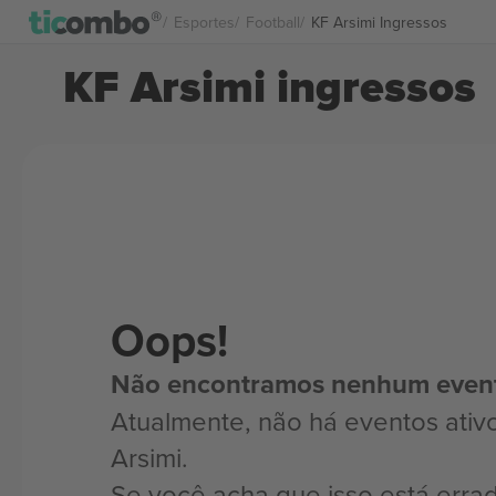
Esportes
Football
KF Arsimi Ingressos
KF Arsimi ingressos
Oops!
Não encontramos nenhum even
Atualmente, não há eventos ativ
Arsimi.
Se você acha que isso está erra