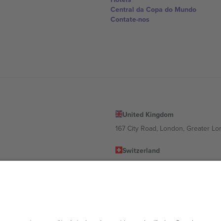
Central da Copa do Mundo
Contate-nos
United Kingdom
167 City Road, London, Greater L
Switzerland
United States
Dorfstrasse 52a, 6390 Engelberg, 
United Arab Emirates
ulgaria
UAE Dubai Silicon Oasis, DDP Buil