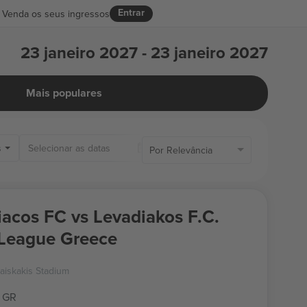
Entrar
Venda os seus ingressos
23 janeiro 2027 - 23 janeiro 2027
Mais populares
s
Somente os ingressos disp
Por Relevância
acos FC vs Levadiakos F.C.
League Greece
aiskakis Stadium
, GR