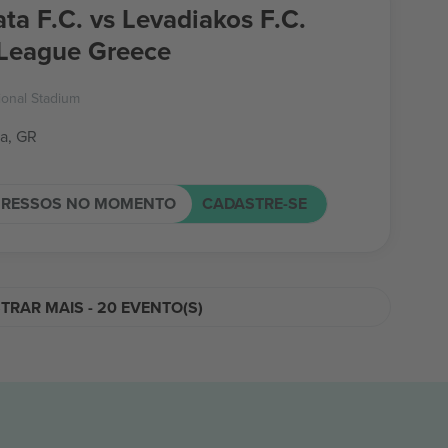
ta F.C. vs Levadiakos F.C.
League Greece
ional Stadium
a, GR
GRESSOS NO MOMENTO
CADASTRE-SE
RAR MAIS - 20 EVENTO(S)