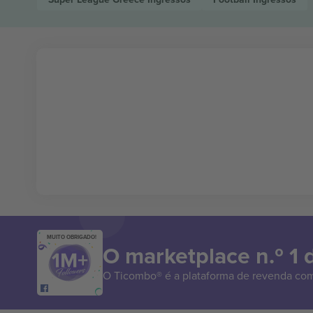
MUITO OBRIGADO!
O marketplace n.º 1
O Ticombo® é a plataforma de revenda com