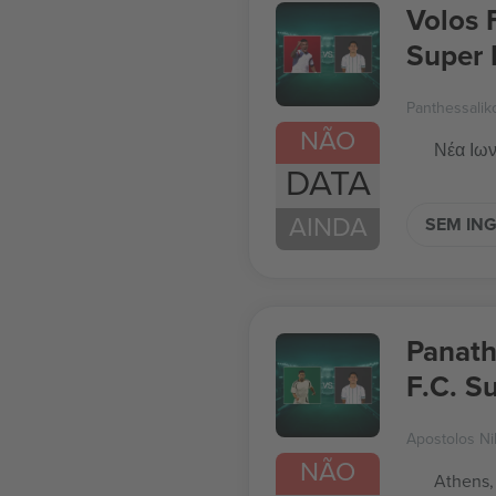
Volos 
Super 
Panthessalik
NÃO
Νέα Ιων
DATA
AINDA
SEM IN
Panath
F.C. S
Apostolos Ni
NÃO
Athens,