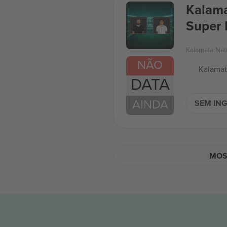
Kalama
Super 
Kalamata Nat
NÃO
Kalamat
DATA
AINDA
SEM IN
MOST