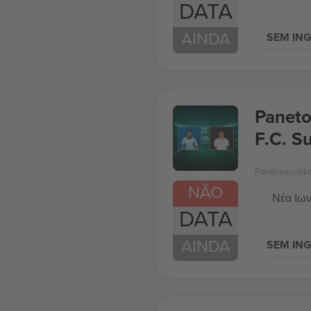
DATA
AINDA
SEM IN
Paneto
F.C. S
Panthessalik
NÃO
Νέα Ιων
DATA
AINDA
SEM IN