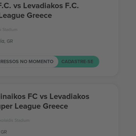
F.C. vs Levadiakos F.C.
League Greece
o Stadium
ία, GR
GRESSOS NO MOMENTO
CADASTRE-SE
inaikos FC vs Levadiakos
uper League Greece
kolaidis Stadium
 GR