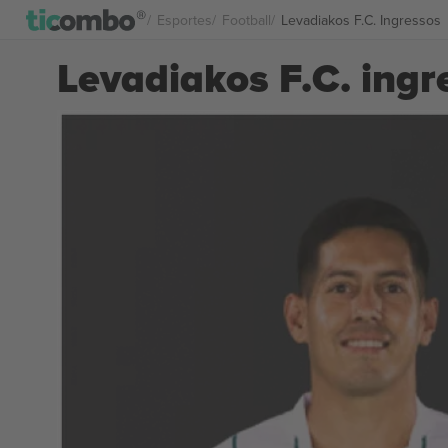
Esportes
Football
Levadiakos F.C. Ingressos
Levadiakos F.C. ingr