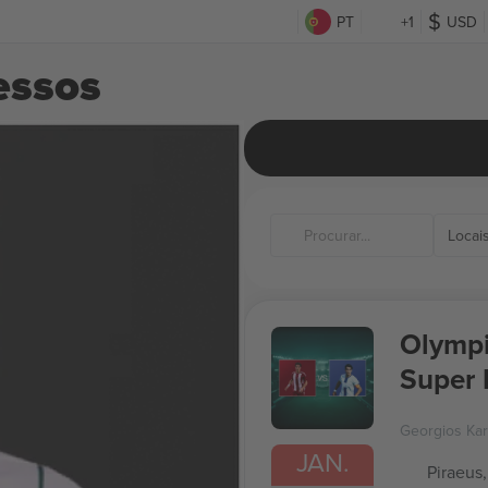
PT
+1
USD
essos
Locai
Olympi
Super 
Georgios Kar
JAN.
Piraeus