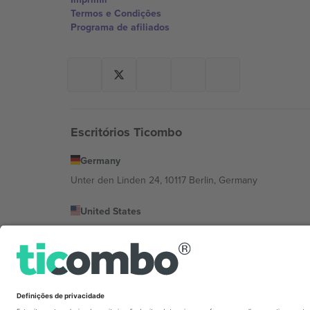
Termos e Condições
Programa de afiliados
Escritórios Ticombo
Germany
Unter den Linden 24, 10117 Berlin, Germany
United States
131 Continental Dr, Suite 305, Newark, Delaware 19713, 
Bulgaria
Regus Sofia City West, bul Totleben 53-55, 1606 Sofia, B