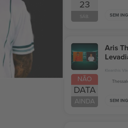
23
SEM IN
SÁB.
Aris T
Levadi
Greec
Kleanthis Vik
NÃO
Thessal
DATA
AINDA
SEM IN