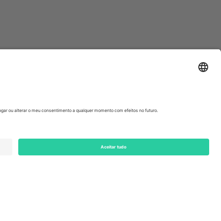
ondon, EC1V 1AW, United Kingdom
Switzerland