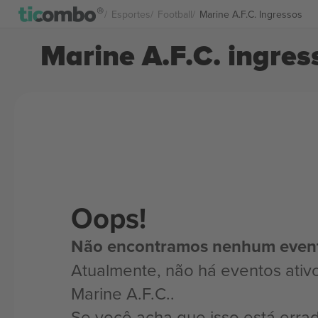
Esportes
Football
Marine A.F.C. Ingressos
Marine A.F.C. ingres
Oops!
Não encontramos nenhum even
Atualmente, não há eventos ativ
Marine A.F.C..
Se você acha que isso está erra