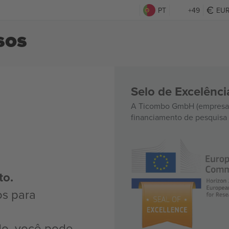
PT
+49
EU
sos
Selo de Excelênc
A Ticombo GmbH (empresa-
financiamento de pesquisa 
to.
os para
do, você pode