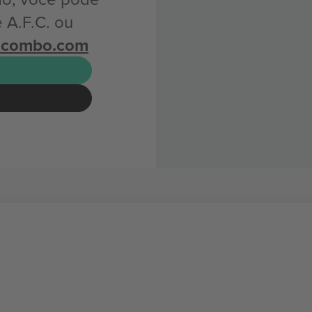
 A.F.C. ou
icombo.com