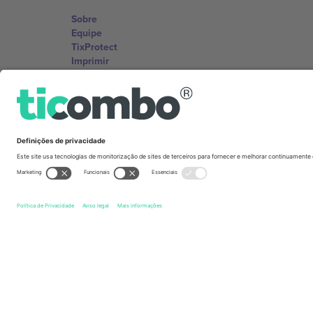
Sobre
Equipe
TixProtect
Imprimir
Termos e Condições
Programa de afiliados
Escritórios Ticombo
Germany
Unter den Linden 24, 10117 Berlin, Germany
United States
131 Continental Dr, Suite 305, Newark, Delaware 19713, 