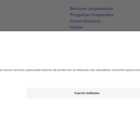
Serviços corporativos
Perguntas frequentes
Como funciona
Hotéis
Central da Copa do Mundo
Contate-nos
United Kingdom
167 City Road, London, Greater L
Switzerland
United States
Dorfstrasse 52a, 6390 Engelberg, 