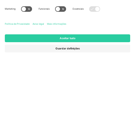
United States
Switzerland
131 Continental Dr, Suite 305,
Dorfstrasse 52a, 6390
Newark, Delaware 19713, United
Engelberg, Switzerland
States
Bulgaria
United Arab Emirates
Regus Sofia City West, bul
UAE Dubai Silicon Oasis, DDP
Totleben 53-55, 1606 Sofia,
Building A1, Office 302, Dubai,
Bulgaria
United Arab Emirates
Mexico
Av Chapultepec 360, Roma
Norte, Cuauhtémoc, 06700
Ciudad de México, CDMX,
Mexico
A entidade legal do provedor da plataforma pode variar
dependendo da localização, evento e/ou domínio. Para mais
detalhes, consulte a página específica do evento,
Imprimir
e
Termos.
© 2026 Ticombo. Todos os direitos reservados.