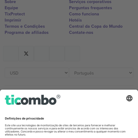
Sobre
Serviços corporativos
Equipe
Perguntas frequentes
TixProtect
Como funciona
Imprimir
Hotéis
Termos e Condições
Central da Copa do Mundo
Programa de afiliados
Contate-nos
Escritórios Ticombo
Germany
United Kingdom
Unter den Linden 24, 10117
167 City Road, London, Greater
Berlin, Germany
London, EC1V 1AW, United
Kingdom