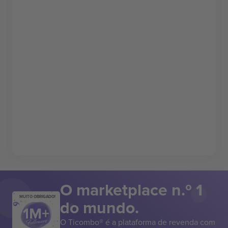
O marketplace n.º 1
MUITO OBRIGADO!
do mundo.
O Ticombo® é a plataforma de revenda com