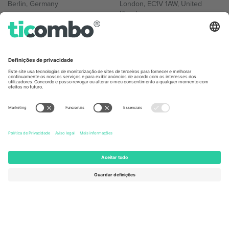
Berlin, Germany
London, EC1V 1AW, United
Kingdom
United States
Switzerland
131 Continental Dr, Suite 305,
Dorfstrasse 52a, 6390
Newark, Delaware 19713, United
Engelberg, Switzerland
States
Bulgaria
United Arab Emirates
Regus Sofia City West, bul
UAE Dubai Silicon Oasis, DDP
Totleben 53-55, 1606 Sofia,
Building A1, Office 302, Dubai,
Bulgaria
United Arab Emirates
Mexico
Av Chapultepec 360, Roma
Norte, Cuauhtémoc, 06700
Ciudad de México, CDMX,
Mexico
A entidade legal do provedor da plataforma pode variar
dependendo da localização, evento e/ou domínio. Para mais