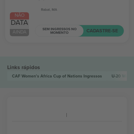
Rabat, MA
NÃO
DATA
SEM INGRESSOS NO
CADASTRE-SE
AINDA
MOMENTO
Links rápidos
CAF Women’s Africa Cup of Nations
Ingressos
U-20 Women