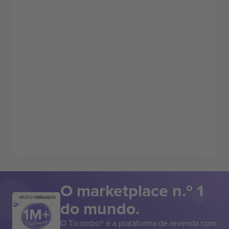
O marketplace n.º 1
MUITO OBRIGADO!
do mundo.
O Ticombo® é a plataforma de revenda com