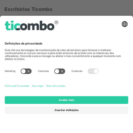
Escritórios Ticombo
Germany
United Kingdom
Unter den Linden 24, 10117
167 City Road, London, Greater
Berlin, Germany
London, EC1V 1AW, United
Kingdom
United States
Switzerland
131 Continental Dr, Suite 305,
Dorfstrasse 52a, 6390
Newark, Delaware 19713, United
Engelberg, Switzerland
States
Bulgaria
United Arab Emirates
Regus Sofia City West, bul
UAE Dubai Silicon Oasis, DDP
Totleben 53-55, 1606 Sofia,
Building A1, Office 302, Dubai,
Bulgaria
United Arab Emirates
Mexico
Av Chapultepec 360, Roma