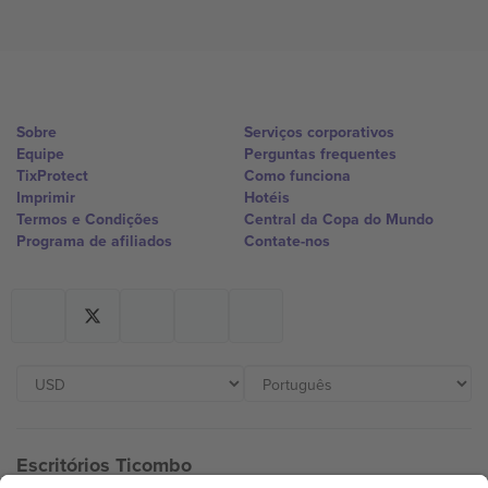
Sobre
Serviços corporativos
Equipe
Perguntas frequentes
TixProtect
Como funciona
Imprimir
Hotéis
Termos e Condições
Central da Copa do Mundo
Programa de afiliados
Contate-nos
Escritórios Ticombo