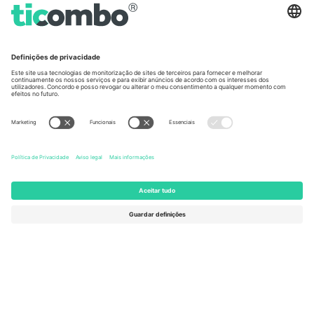
Germany
United Kingdom
Unter den Linden 24, 10117
167 City Road, London, Greater
Berlin, Germany
London, EC1V 1AW, United
Kingdom
United States
Switzerland
131 Continental Dr, Suite 305,
Dorfstrasse 52a, 6390
Newark, Delaware 19713, United
Engelberg, Switzerland
States
Bulgaria
United Arab Emirates
Regus Sofia City West, bul
UAE Dubai Silicon Oasis, DDP
Totleben 53-55, 1606 Sofia,
Building A1, Office 302, Dubai,
Bulgaria
United Arab Emirates
Mexico
Av Chapultepec 360, Roma
Norte, Cuauhtémoc, 06700
Ciudad de México, CDMX,
Mexico