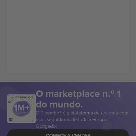
O marketplace n.º 1
MUITO OBRIGADO!
do mundo.
O Ticombo® é a plataforma de revenda com
mais seguidores de toda a Europa.
Obrigado!
COMECE A VENDER