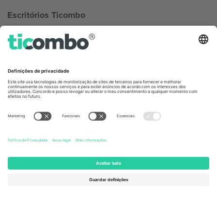
Escritórios Ticombo
Germany
United Kingdom
Unter den Linden 24, 10117
167 City Road, London, Greater
Berlin, Germany
London, EC1V 1AW, United
Kingdom
United States
Switzerland
131 Continental Dr, Suite 305,
Dorfstrasse 52a, 6390
Newark, Delaware 19713, United
Engelberg, Switzerland
States
Bulgaria
United Arab Emirates
Regus Sofia City West, bul
UAE Dubai Silicon Oasis, DDP
Totleben 53-55, 1606 Sofia,
Building A1, Office 302, Dubai,
Bulgaria
United Arab Emirates
Mexico
Av Chapultepec 360, Roma