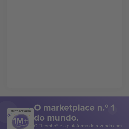
O marketplace n.º 1
MUITO OBRIGADO!
do mundo.
O Ticombo® é a plataforma de revenda com